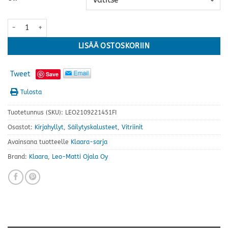
Klaara vitriini nro 12 + 14 · useita värejä määrä
LISÄÄ OSTOSKORIIN
Tweet
Save
Tulosta
Tuotetunnus (SKU):
LEO2109221451FI
Osastot:
Kirjahyllyt
,
Säilytyskalusteet
,
Vitriinit
Avainsana tuotteelle
Klaara-sarja
Brand:
Klaara
,
Leo-Matti Ojala Oy