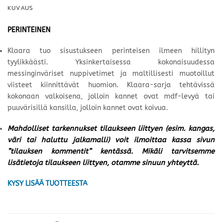
KUVAUS
PERINTEINEN
Klaara tuo sisustukseen perinteisen ilmeen hillityn
tyylikkäästi. Yksinkertaisessa kokonaisuudessa
messinginväriset nuppivetimet ja maltillisesti muotoillut
viisteet kiinnittävät huomion. Klaara-sarja tehtävissä
kokonaan valkoisena, jolloin kannet ovat mdf-levyä tai
puuvärisillä kansilla, jolloin kannet ovat koivua.
Mahdolliset tarkennukset tilaukseen liittyen (esim. kangas,
väri tai haluttu jalkamalli) voit ilmoittaa kassa sivun
”tilauksen kommentit” kentässä. Mikäli tarvitsemme
lisätietoja tilaukseen liittyen, otamme sinuun yhteyttä.
KYSY LISÄÄ TUOTTEESTA