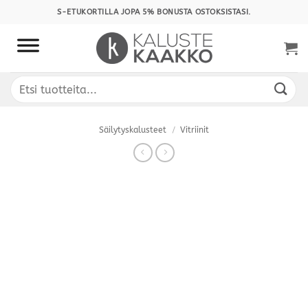
Skip
S-ETUKORTILLA JOPA 5% BONUSTA OSTOKSISTASI.
to
content
Etsi:
Säilytyskalusteet
/
Vitriinit