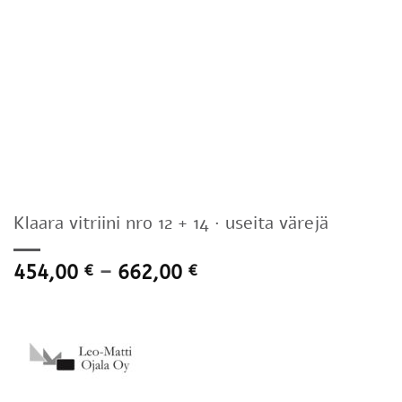
Klaara vitriini nro 12 + 14 · useita värejä
Hintaluokka:
454,00
–
662,00
€
€
454,00 €
-
662,00 €