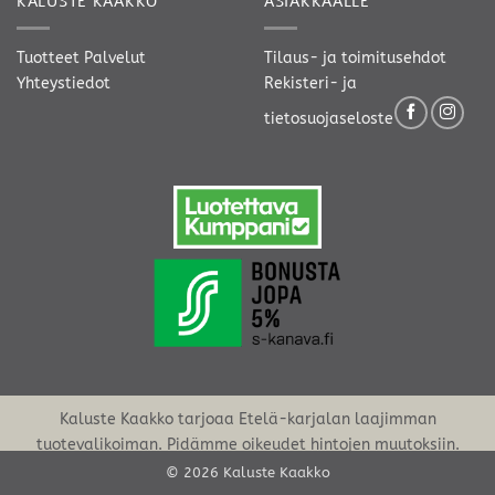
KALUSTE KAAKKO
ASIAKKAALLE
Tuotteet
Palvelut
Tilaus- ja toimitusehdot
Yhteystiedot
Rekisteri- ja
tietosuojaseloste
Kaluste Kaakko tarjoaa Etelä-karjalan laajimman
tuotevalikoiman. Pidämme oikeudet hintojen muutoksiin.
© 2026 Kaluste Kaakko