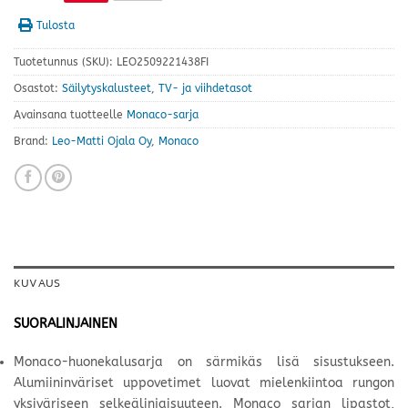
Tulosta
Tuotetunnus (SKU):
LEO2509221438FI
Osastot:
Säilytyskalusteet
,
TV- ja viihdetasot
Avainsana tuotteelle
Monaco-sarja
Brand:
Leo-Matti Ojala Oy
,
Monaco
KUVAUS
SUORALINJAINEN
Monaco-huonekalusarja on särmikäs lisä sisustukseen.
Alumiininväriset uppovetimet luovat mielenkiintoa rungon
yksiväriseen selkeälinjaisuuteen. Monaco sarjan lipastot,