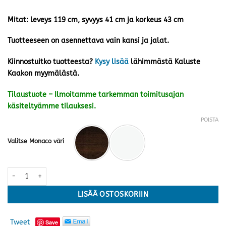
Mitat: leveys 119 cm, syvyys 41 cm ja korkeus 43 cm
Tuotteeseen on asennettava vain kansi ja jalat.
Kiinnostuitko tuotteesta?
Kysy lisää
lähimmästä Kaluste
Kaakon myymälästä.
Tilaustuote – Ilmoitamme tarkemman toimitusajan
käsiteltyämme tilauksesi.
POISTA
Valitse Monaco väri
Monaco matala taso nro 1 · kaksi väriä määrä
LISÄÄ OSTOSKORIIN
Tweet
Save