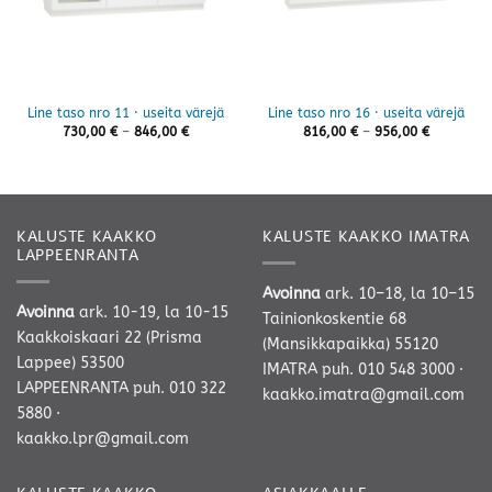
Line taso nro 11 · useita värejä
Line taso nro 16 · useita värejä
Hintaluokka:
Hintaluok
730,00
€
–
846,00
€
816,00
€
–
956,00
€
730,00 €
816,00 €
-
-
846,00 €
956,00 €
KALUSTE KAAKKO
KALUSTE KAAKKO IMATRA
LAPPEENRANTA
Avoinna
ark. 10–18, la 10–15
Avoinna
ark. 10-19, la 10-15
Tainionkoskentie 68
Kaakkoiskaari 22 (Prisma
(Mansikkapaikka) 55120
Lappee) 53500
IMATRA
puh. 010 548 3000
·
LAPPEENRANTA
puh. 010 322
kaakko.imatra@gmail.com
5880
·
kaakko.lpr@gmail.com