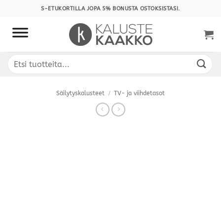
Skip
S-ETUKORTILLA JOPA 5% BONUSTA OSTOKSISTASI.
to
content
Etsi:
Säilytyskalusteet
/
TV- ja viihdetasot