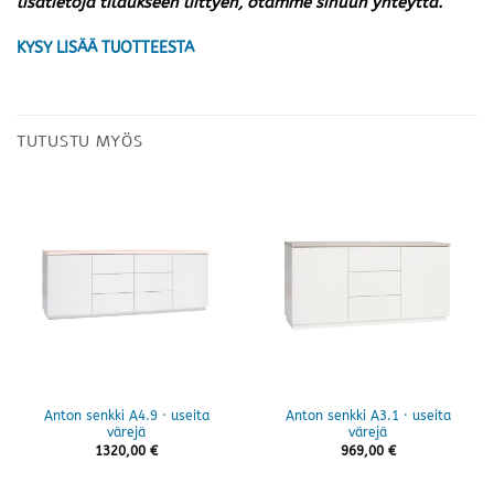
lisätietoja tilaukseen liittyen, otamme sinuun yhteyttä.
KYSY LISÄÄ TUOTTEESTA
TUTUSTU MYÖS
Anton senkki A4.9 · useita
Anton senkki A3.1 · useita
värejä
värejä
1320,00
€
969,00
€