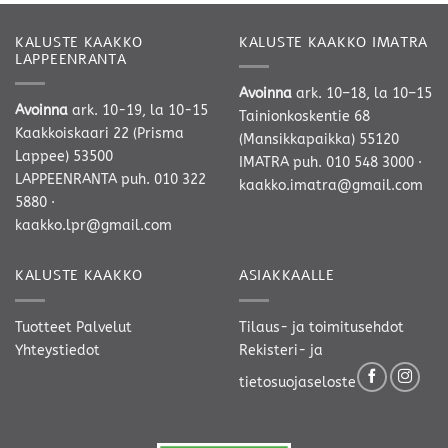
KALUSTE KAAKKO
KALUSTE KAAKKO IMATRA
LAPPEENRANTA
Avoinna
ark. 10–18, la 10–15
Avoinna
ark. 10-19, la 10-15
Tainionkoskentie 68
Kaakkoiskaari 22 (Prisma
(Mansikkapaikka) 55120
Lappee) 53500
IMATRA
puh. 010 548 3000
·
LAPPEENRANTA
puh. 010 322
kaakko.imatra@gmail.com
5880
·
kaakko.lpr@gmail.com
KALUSTE KAAKKO
ASIAKKAALLE
Tuotteet
Palvelut
Tilaus- ja toimitusehdot
Yhteystiedot
Rekisteri- ja
tietosuojaseloste