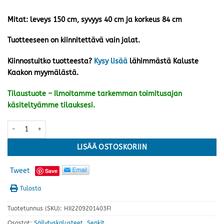
Mitat: leveys 150 cm, syvyys 40 cm ja korkeus 84 cm
Tuotteeseen on kiinnitettävä vain jalat.
Kiinnostuitko tuotteesta?
Kysy lisää
lähimmästä Kaluste
Kaakon myymälästä.
Tilaustuote – Ilmoitamme tarkemman toimitusajan
käsiteltyämme tilauksesi.
Vilja senkki V3.2, valkoinen määrä
LISÄÄ OSTOSKORIIN
Tweet
Save
Tulosta
Tuotetunnus (SKU):
HII2209201403FI
Osastot:
Säilytyskalusteet
,
Senkit