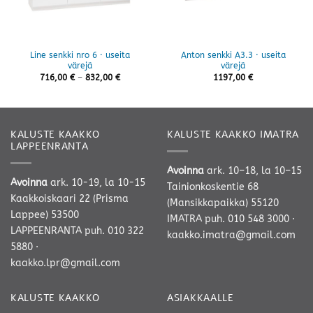
Line senkki nro 6 · useita
Anton senkki A3.3 · useita
värejä
värejä
Hintaluokka:
716,00
€
–
832,00
€
1197,00
€
716,00 €
-
832,00 €
KALUSTE KAAKKO
KALUSTE KAAKKO IMATRA
LAPPEENRANTA
Avoinna
ark. 10–18, la 10–15
Avoinna
ark. 10-19, la 10-15
Tainionkoskentie 68
Kaakkoiskaari 22 (Prisma
(Mansikkapaikka) 55120
Lappee) 53500
IMATRA
puh. 010 548 3000
·
LAPPEENRANTA
puh. 010 322
kaakko.imatra@gmail.com
5880
·
kaakko.lpr@gmail.com
KALUSTE KAAKKO
ASIAKKAALLE