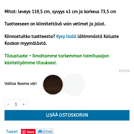
Mitat: leveys 119,5 cm, syvyys 41 cm ja korkeus 73,5 cm
Tuotteeseen on kiinnitettävä vain vetimet ja jalat.
Kiinnostuitko tuotteesta?
Kysy lisää
lähimmästä Kaluste
Kaakon myymälästä.
Tilaustuote – Ilmoitamme tarkemman toimitusajan
käsiteltyämme tilauksesi.
POISTA
Valitse Rooma väri
Rooma senkki nro 1 · kaksi väriä määrä
LISÄÄ OSTOSKORIIN
Tweet
Save