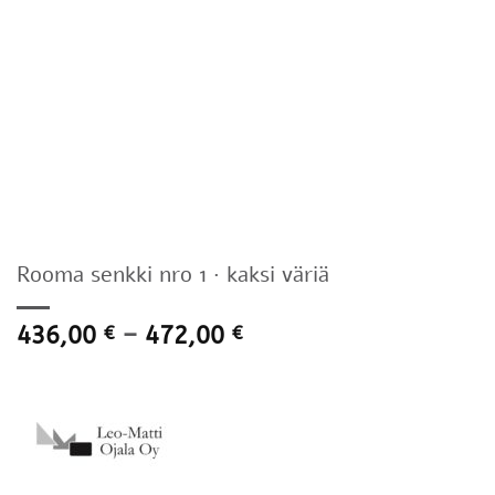
Rooma senkki nro 1 · kaksi väriä
Hintaluokka:
436,00
–
472,00
€
€
436,00 €
-
472,00 €