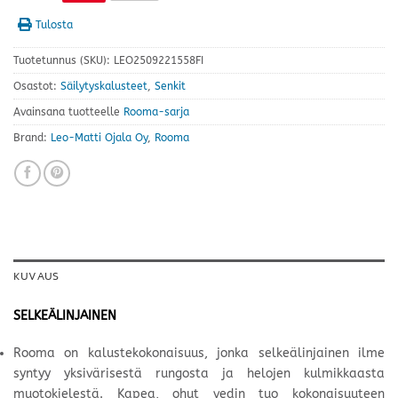
Tulosta
Tuotetunnus (SKU):
LEO2509221558FI
Osastot:
Säilytyskalusteet
,
Senkit
Avainsana tuotteelle
Rooma-sarja
Brand:
Leo-Matti Ojala Oy
,
Rooma
KUVAUS
SELKEÄLINJAINEN
Rooma on kalustekokonaisuus, jonka selkeälinjainen ilme
syntyy yksivärisestä rungosta ja helojen kulmikkaasta
muotokielestä. Kapea, ohut vedin tuo kokonaisuuteen