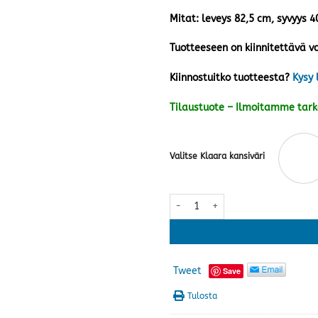
Mitat: leveys 82,5 cm, syvyys 
Tuotteeseen on kiinnitettävä va
Kiinnostuitko tuotteesta?
Kysy 
Tilaustuote – Ilmoitamme tar
Valitse Klaara kansiväri
Klaara lipasto nro 18 · useita vä
Tweet
Save
Tulosta