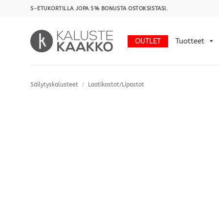
Skip
S-ETUKORTILLA JOPA 5% BONUSTA OSTOKSISTASI.
to
content
OUTLET
Tuotteet
Säilytyskalusteet
/
Laatikostot/Lipastot