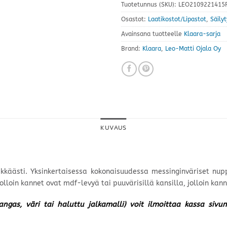
Tuotetunnus (SKU):
LEO2109221415F
Osastot:
Laatikostot/Lipastot
,
Säily
Avainsana tuotteelle
Klaara-sarja
Brand:
Klaara
,
Leo-Matti Ojala Oy
KUVAUS
ikkäästi. Yksinkertaisessa kokonaisuudessa messinginväriset nuppi
loin kannet ovat mdf-levyä tai puuvärisillä kansilla, jolloin kann
kangas, väri tai haluttu jalkamalli) voit ilmoittaa kassa siv