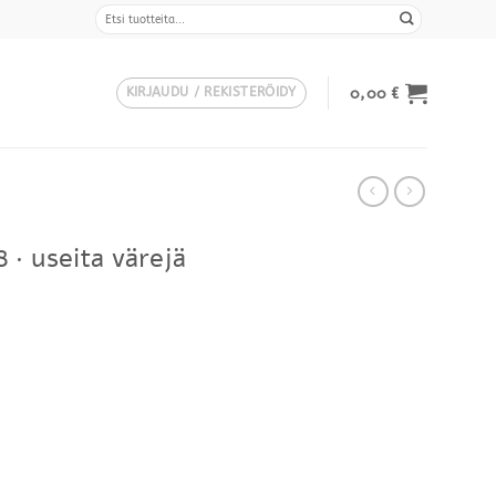
Etsi:
0,00
€
KIRJAUDU / REKISTERÖIDY
8 · useita värejä
Hintaluokka:
418,00 €
-
462,00 €