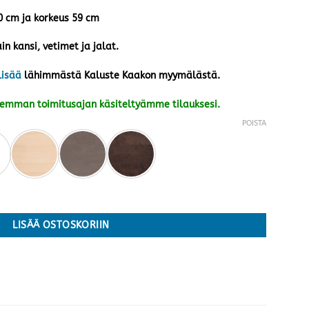
40 cm ja korkeus 59 cm
in kansi, vetimet ja jalat.
lisää
lähimmästä Kaluste Kaakon myymälästä.
kemman toimitusajan käsiteltyämme tilauksesi.
POISTA
rejä määrä
LISÄÄ OSTOSKORIIN