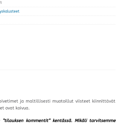
I
tyskalusteet
vetimet ja maltillisesti muotoillut viisteet kiinnittävät
et ovat koivua.
un ”tilauksen kommentit” kentässä. Mikäli tarvitsemme