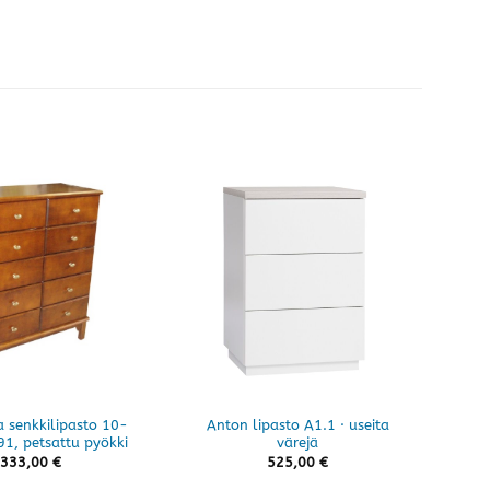
 senkkilipasto 10-
Anton lipasto A1.1 · useita
Ca
91, petsattu pyökki
värejä
la
333,00
€
525,00
€