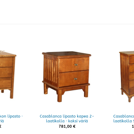
on lipasto ·
Casablanca lipasto kapea 2-
Casablanca
iä
laatikolla · kaksi väriä
laatikolla 
€
781,00
€
1