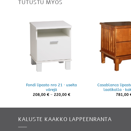
TUTUSTU MYÖS
Fondi lipasto nro 21 · useita
Casablanca lipast
värejä
laatikolla · kak
Hintaluokka:
208,00
€
–
220,00
€
781,00
208,00 €
-
220,00 €
KALUSTE KAAKKO LAPPEENRANTA