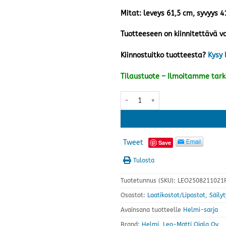
Mitat: leveys 61,5 cm, syvyys 
Tuotteeseen on kiinnitettävä v
Kiinnostuitko tuotteesta?
Kysy 
Tilaustuote – Ilmoitamme tar
Helmi lipasto nro 2, valkoinen m
Tweet
Save
Tulosta
Tuotetunnus (SKU):
LEO2508211021F
Osastot:
Laatikostot/Lipastot
,
Säily
Avainsana tuotteelle
Helmi-sarja
Brand:
Helmi
,
Leo-Matti Ojala Oy