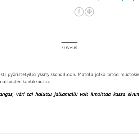
KUVAUS
ti pyöristetyillä yksityiskohdillaan. Matala jalka pitää muotoki
naisuuden kantikkuutta.
kangas, väri tai haluttu jalkamalli) voit ilmoittaa kassa siv