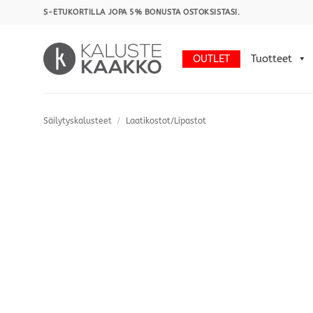
Skip
S-ETUKORTILLA JOPA 5% BONUSTA OSTOKSISTASI.
to
content
OUTLET
Tuotteet
Säilytyskalusteet
/
Laatikostot/Lipastot