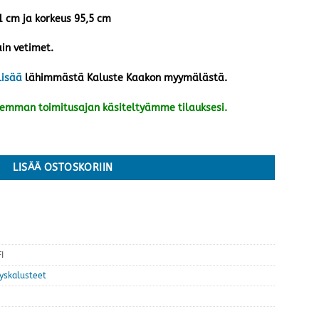
41 cm ja korkeus 95,5 cm
ain vetimet.
lisää
lähimmästä Kaluste Kaakon myymälästä.
kemman toimitusajan käsiteltyämme tilauksesi.
äärä
LISÄÄ OSTOSKORIIN
I
tyskalusteet