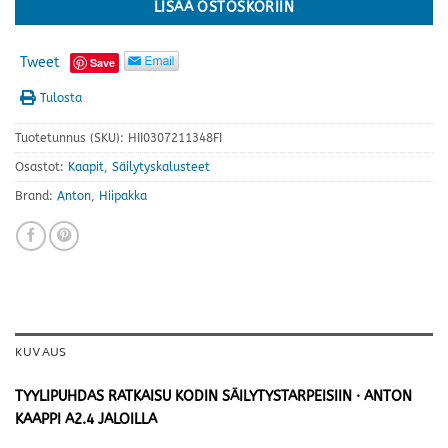
LISÄÄ OSTOSKORIIN
Tweet
Save
Tulosta
Tuotetunnus (SKU):
HII0307211348FI
Osastot:
Kaapit
,
Säilytyskalusteet
Brand:
Anton
,
Hiipakka
KUVAUS
TYYLIPUHDAS RATKAISU KODIN SÄILYTYSTARPEISIIN · ANTON
KAAPPI A2.4 JALOILLA