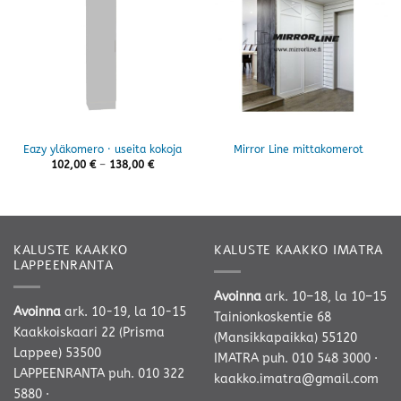
Eazy yläkomero · useita kokoja
Mirror Line mittakomerot
Hintaluokka:
102,00
€
–
138,00
€
102,00 €
-
138,00 €
KALUSTE KAAKKO
KALUSTE KAAKKO IMATRA
LAPPEENRANTA
Avoinna
ark. 10–18, la 10–15
Avoinna
ark. 10-19, la 10-15
Tainionkoskentie 68
Kaakkoiskaari 22 (Prisma
(Mansikkapaikka) 55120
Lappee) 53500
IMATRA
puh. 010 548 3000
·
LAPPEENRANTA
puh. 010 322
kaakko.imatra@gmail.com
5880
·