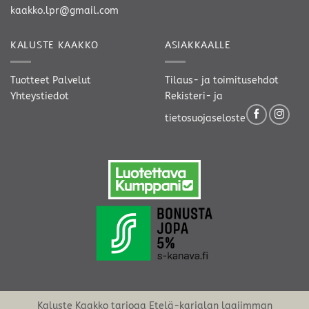
kaakko.lpr@gmail.com
KALUSTE KAAKKO
ASIAKKAALLE
Tuotteet
Palvelut
Tilaus- ja toimitusehdot
Yhteystiedot
Rekisteri- ja
tietosuojaseloste
Kaluste Kaakko tarjoaa Etelä-karjalan laajimman