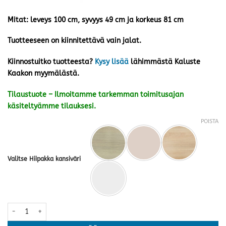
Mitat: leveys 100 cm, syvyys 49 cm ja korkeus 81 cm
Tuotteeseen on kiinnitettävä vain jalat.
Kiinnostuitko tuotteesta?
Kysy lisää
lähimmästä Kaluste
Kaakon myymälästä.
Tilaustuote – Ilmoitamme tarkemman toimitusajan
käsiteltyämme tilauksesi.
POISTA
Valitse Hiipakka kansiväri
Anton kaappi A2.4 jaloilla · useita värejä määrä