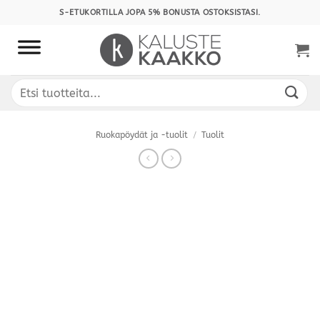
Skip
S-ETUKORTILLA JOPA 5% BONUSTA OSTOKSISTASI.
to
content
Etsi:
Ruokapöydät ja -tuolit
/
Tuolit