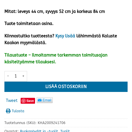
Mitat: leveys 44 cm, syvyys 52 cm ja korkeus 84 cm
Tuote toimitetaan osina.
Kiinnostuitko tuotteesta?
Kysy lisää
lähimmästä Kaluste
Kaakon myymälästä.
Tilaustuote – Ilmoitamme tarkemman toimitusajan
käsiteltyämme tilauksesi.
Sky tuoli, harmaa/musta määrä
LISÄÄ OSTOSKORIIN
Tweet
Save
Tulosta
Tuotetunnus (SKU):
KHA2009241706
Osastot:
Ruokapöydät ja -tuolit
,
Tuolit