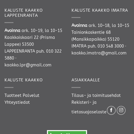
KALUSTE KAAKKO
KALUSTE KAAKKO IMATRA
LAPPEENRANTA
Avoinna
ark. 10–18, la 10–15
Avoinna
ark. 10-19, la 10-15
Tainionkoskentie 68
Kaakkoiskaari 22 (Prisma
(Mansikkapaikka) 55120
Lappee) 53500
IMATRA
puh. 010 548 3000
·
LAPPEENRANTA
puh. 010 322
kaakko.imatra@gmail.com
5880
·
kaakko.lpr@gmail.com
KALUSTE KAAKKO
ASIAKKAALLE
Tuotteet
Palvelut
Tilaus- ja toimitusehdot
Yhteystiedot
Rekisteri- ja
tietosuojaseloste