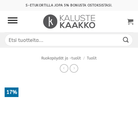
Skip
S-ETUKORTILLA JOPA 5% BONUSTA OSTOKSISTASI.
to
content
Etsi:
Ruokapöydät ja -tuolit
/
Tuolit
17%