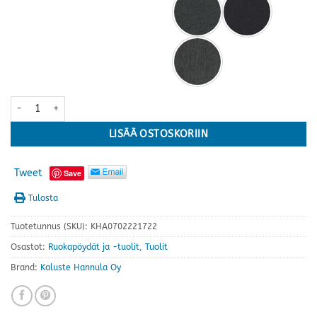
Kuura tuoli, musta · useita verhoiluvärejä määrä
LISÄÄ OSTOSKORIIN
Tweet
Save
Tulosta
Tuotetunnus (SKU):
KHA0702221722
Osastot:
Ruokapöydät ja -tuolit
,
Tuolit
Brand:
Kaluste Hannula Oy