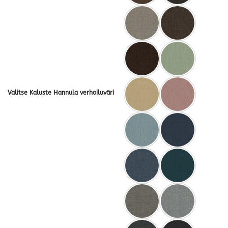
Valitse Kaluste Hannula verhoiluväri