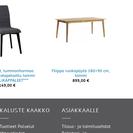
li, tummanharmaa
Filippa ruokapöytä 180×90 cm,
Gr
stapetsattu tammi
tammi
k
LIKAPPALEET***
899,00
€
149,00
€
KALUSTE KAAKKO
ASIAKKAALLE
Tuotteet
Palvelut
Tilaus- ja toimitusehdot