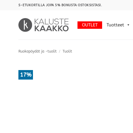
Skip
S-ETUKORTILLA JOPA 5% BONUSTA OSTOKSISTASI.
to
content
OUTLET
Tuotteet
Ruokapöydät ja -tuolit
/
Tuolit
17%