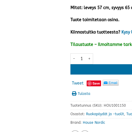
Mitat: leveys 57 cm, syvyys 65
Tuote toimitetaan osina.
Kiinnostuitko tuotteesta?
Kysy 
Tilaustuote – Ilmoitamme tar
Harbo tuoli, musta/vintage rusk
Tweet
Save
Tulosta
Tuotetunnus (SKU):
HOU1001150
Osastot:
Ruokapöydät ja -tuolit
,
Tuo
Brand:
House Nordic