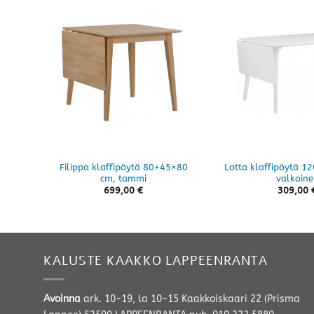
Filippa klaffipöytä 80+45×80
Lotta klaffipöytä 1
cm, tammi
valkoine
699,00
€
309,00
KALUSTE KAAKKO LAPPEENRANTA
Avoinna
ark. 10-19, la 10-15 Kaakkoiskaari 22 (Prisma