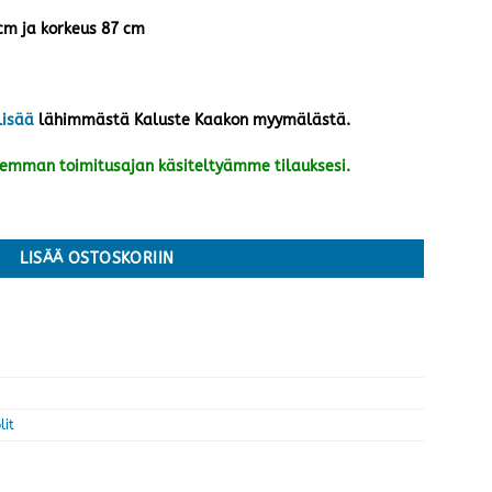
 cm ja korkeus 87 cm
lisää
lähimmästä Kaluste Kaakon myymälästä.
kemman toimitusajan käsiteltyämme tilauksesi.
ea keinonahka määrä
LISÄÄ OSTOSKORIIN
lit