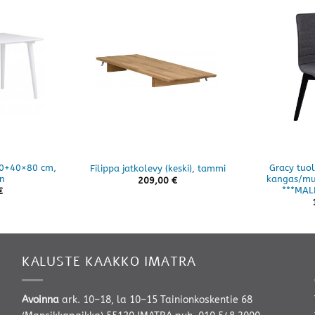
20+40×80 cm,
Gracy tuo
Filippa jatkolevy (keski), tammi
n
kangas/mu
209,00
€
***MAL
€
KALUSTE KAAKKO IMATRA
Avoinna
ark. 10–18, la 10–15 Tainionkoskentie 68