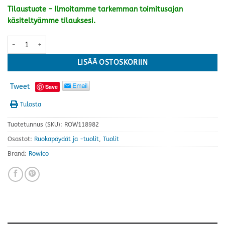
Tilaustuote – Ilmoitamme tarkemman toimitusajan
käsiteltyämme tilauksesi.
Brent tuoli, musta/musta keinonahka määrä
LISÄÄ OSTOSKORIIN
Tweet
Save
Tulosta
Tuotetunnus (SKU):
ROW118982
Osastot:
Ruokapöydät ja -tuolit
,
Tuolit
Brand:
Rowico