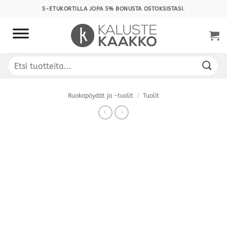
Skip
S-ETUKORTILLA JOPA 5% BONUSTA OSTOKSISTASI.
to
content
Etsi:
Ruokapöydät ja -tuolit
/
Tuolit