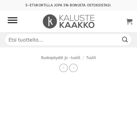
Skip
S-ETUKORTILLA JOPA 5% BONUSTA OSTOKSISTASI.
to
content
Etsi:
Ruokapöydät ja -tuolit
/
Tuolit