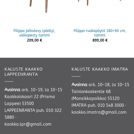
Filippa jatkolevy (pääty),
Filippa ruokapöytä 180×90 cm,
valkopesty tammi
tammi
209,00
€
899,00
€
KALUSTE KAAKKO
KALUSTE KAAKKO IMATRA
LAPPEENRANTA
Avoinna
ark. 10–18, la 10–15
Avoinna
ark. 10-19, la 10-15
Tainionkoskentie 68
Kaakkoiskaari 22 (Prisma
(Mansikkapaikka) 55120
Lappee) 53500
IMATRA
puh. 010 548 3000
·
LAPPEENRANTA
puh. 010 322
kaakko.imatra@gmail.com
5880
·
kaakko.lpr@gmail.com