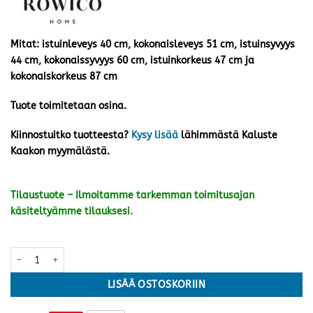
Mitat: istuinleveys 40 cm, kokonaisleveys 51 cm, istuinsyvyys
44 cm, kokonaissyvyys 60 cm, istuinkorkeus 47 cm ja
kokonaiskorkeus 87 cm
Tuote toimitetaan osina.
Kiinnostuitko tuotteesta?
Kysy lisää
lähimmästä Kaluste
Kaakon myymälästä.
Tilaustuote – Ilmoitamme tarkemman toimitusajan
käsiteltyämme tilauksesi.
Alison tuoli pyörivä, tumma beige kangas/ruskea tammijalka määrä
LISÄÄ OSTOSKORIIN