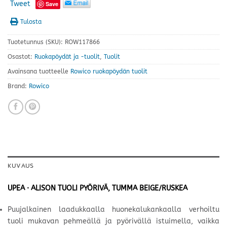
Tweet
Save
Tulosta
Tuotetunnus (SKU):
ROW117866
Osastot:
Ruokapöydät ja -tuolit
,
Tuolit
Avainsana tuotteelle
Rowico ruokapöydän tuolit
Brand:
Rowico
KUVAUS
UPEA · ALISON TUOLI PYÖRIVÄ, TUMMA BEIGE/RUSKEA
Puujalkainen laadukkaalla huonekalukankaalla verhoiltu
tuoli mukavan pehmeällä ja pyörivällä istuimella, vaikka