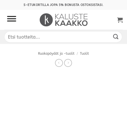
Skip
S-ETUKORTILLA JOPA 5% BONUSTA OSTOKSISTASI.
to
content
Etsi:
Ruokapöydät ja -tuolit
/
Tuolit