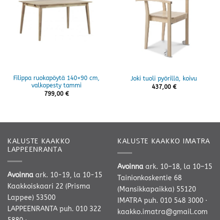
Filippa ruokapöytä 140×90 cm,
Joki tuoli pyörillä, koivu
valkopesty tammi
437,00
€
799,00
€
KALUSTE KAAKKO
KALUSTE KAAKKO IMATRA
LAPPEENRANTA
Avoinna
ark. 10–18, la 10–15
Avoinna
ark. 10-19, la 10-15
Tainionkoskentie 68
Kaakkoiskaari 22 (Prisma
(Mansikkapaikka) 55120
Lappee) 53500
IMATRA
puh. 010 548 3000
·
LAPPEENRANTA
puh. 010 322
kaakko.imatra@gmail.com