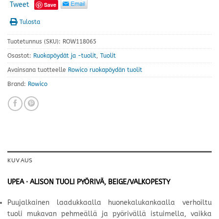
Tweet
Save
Tulosta
Tuotetunnus (SKU):
ROW118065
Osastot:
Ruokapöydät ja -tuolit
,
Tuolit
Avainsana tuotteelle
Rowico ruokapöydän tuolit
Brand:
Rowico
KUVAUS
UPEA · ALISON TUOLI PYÖRIVÄ, BEIGE/VALKOPESTY
Puujalkainen laadukkaalla huonekalukankaalla verhoiltu
tuoli mukavan pehmeällä ja pyörivällä istuimella, vaikka