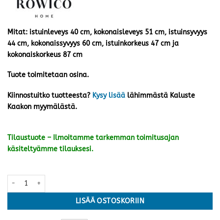
Mitat: istuinleveys 40 cm, kokonaisleveys 51 cm, istuinsyvyys
44 cm, kokonaissyvyys 60 cm, istuinkorkeus 47 cm ja
kokonaiskorkeus 87 cm
Tuote toimitetaan osina.
Kiinnostuitko tuotteesta?
Kysy lisää
lähimmästä Kaluste
Kaakon myymälästä.
Tilaustuote – Ilmoitamme tarkemman toimitusajan
käsiteltyämme tilauksesi.
Alison tuoli pyörivä, beige kangas/valkopesty tammijalka määrä
LISÄÄ OSTOSKORIIN