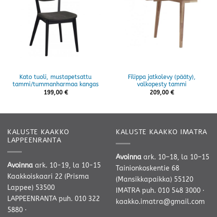
Kato tuoli, mustapetsattu
Filippa jatkolevy (pääty),
tammi/tummanharmaa kangas
valkopesty tammi
199,00
€
209,00
€
KALUSTE KAAKKO
KALUSTE KAAKKO IMATRA
LAPPEENRANTA
Avoinna
ark. 10–18, la 10–15
Avoinna
ark. 10-19, la 10-15
Tainionkoskentie 68
Kaakkoiskaari 22 (Prisma
(Mansikkapaikka) 55120
Lappee) 53500
IMATRA
puh. 010 548 3000
·
LAPPEENRANTA
puh. 010 322
kaakko.imatra@gmail.com
5880
·