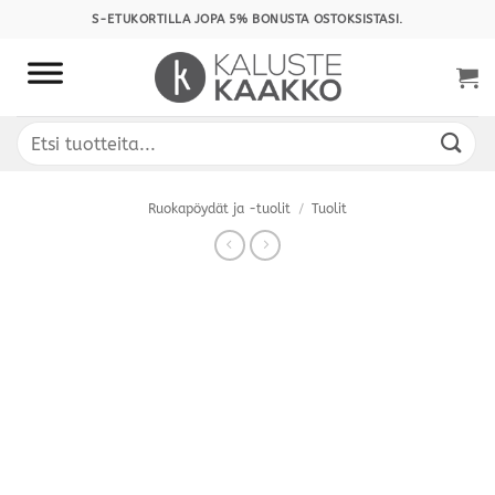
Skip
S-ETUKORTILLA JOPA 5% BONUSTA OSTOKSISTASI.
to
content
Etsi:
Ruokapöydät ja -tuolit
/
Tuolit