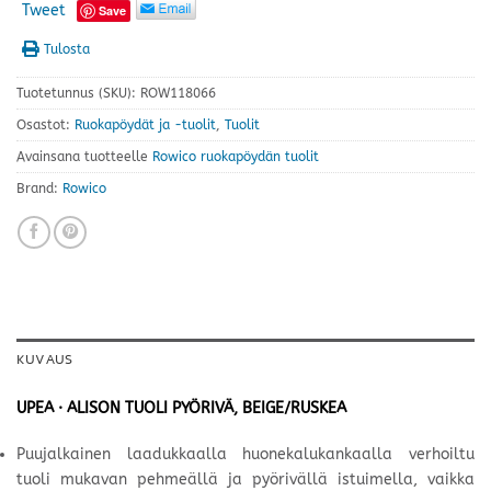
Tweet
Save
Tulosta
Tuotetunnus (SKU):
ROW118066
Osastot:
Ruokapöydät ja -tuolit
,
Tuolit
Avainsana tuotteelle
Rowico ruokapöydän tuolit
Brand:
Rowico
KUVAUS
UPEA · ALISON TUOLI PYÖRIVÄ, BEIGE/RUSKEA
Puujalkainen laadukkaalla huonekalukankaalla verhoiltu
tuoli mukavan pehmeällä ja pyörivällä istuimella, vaikka