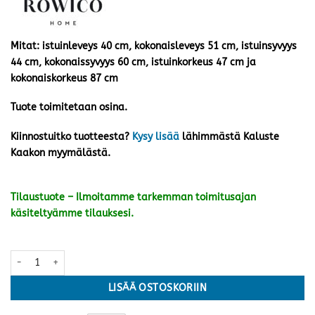
Mitat: istuinleveys 40 cm, kokonaisleveys 51 cm, istuinsyvyys
44 cm, kokonaissyvyys 60 cm, istuinkorkeus 47 cm ja
kokonaiskorkeus 87 cm
Tuote toimitetaan osina.
Kiinnostuitko tuotteesta?
Kysy lisää
lähimmästä Kaluste
Kaakon myymälästä.
Tilaustuote – Ilmoitamme tarkemman toimitusajan
käsiteltyämme tilauksesi.
Alison tuoli pyörivä, beige kangas/ruskea tammijalka määrä
LISÄÄ OSTOSKORIIN