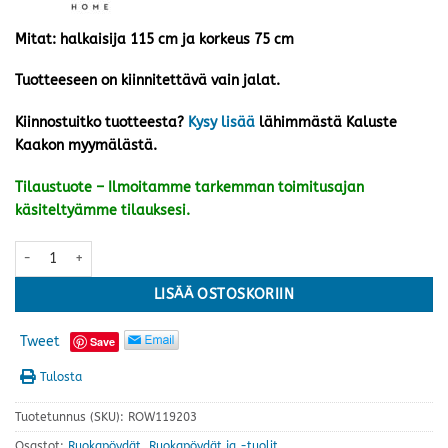
Mitat: halkaisija 115 cm ja korkeus 75 cm
Tuotteeseen on kiinnitettävä vain jalat.
Kiinnostuitko tuotteesta?
Kysy lisää
lähimmästä Kaluste
Kaakon myymälästä.
Tilaustuote – Ilmoitamme tarkemman toimitusajan
käsiteltyämme tilauksesi.
Yumi ruokapöytä ø 115 cm, tammi määrä
LISÄÄ OSTOSKORIIN
Tweet
Save
Tulosta
Tuotetunnus (SKU):
ROW119203
Osastot:
Ruokapöydät
,
Ruokapöydät ja -tuolit