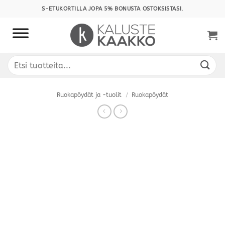
Skip
S-ETUKORTILLA JOPA 5% BONUSTA OSTOKSISTASI.
to
content
Etsi:
Ruokapöydät ja -tuolit
/
Ruokapöydät