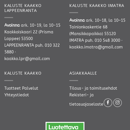
KALUSTE KAAKKO
KALUSTE KAAKKO IMATRA
LAPPEENRANTA
Avoinna
ark. 10–18, la 10–15
Avoinna
ark. 10-19, la 10-15
Tainionkoskentie 68
Kaakkoiskaari 22 (Prisma
(Mansikkapaikka) 55120
Lappee) 53500
IMATRA
puh. 010 548 3000
·
LAPPEENRANTA
puh. 010 322
kaakko.imatra@gmail.com
5880
·
kaakko.lpr@gmail.com
KALUSTE KAAKKO
ASIAKKAALLE
Tuotteet
Palvelut
Tilaus- ja toimitusehdot
Yhteystiedot
Rekisteri- ja
tietosuojaseloste