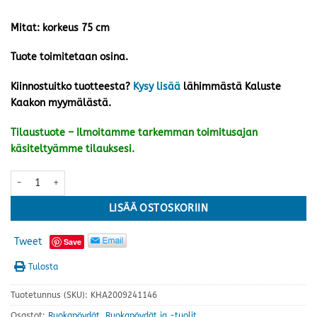
Mitat: korkeus 75 cm
Tuote toimitetaan osina.
Kiinnostuitko tuotteesta?
Kysy lisää
lähimmästä Kaluste
Kaakon myymälästä.
Tilaustuote – Ilmoitamme tarkemman toimitusajan
käsiteltyämme tilauksesi.
Kuura ruokapöytä 120x75 cm, tammi/musta määrä
LISÄÄ OSTOSKORIIN
Tweet
Save
Tulosta
Tuotetunnus (SKU):
KHA2009241146
Osastot:
Ruokapöydät
,
Ruokapöydät ja -tuolit