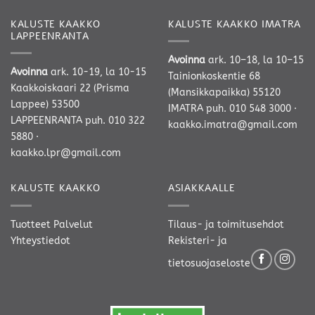
KALUSTE KAAKKO
KALUSTE KAAKKO IMATRA
LAPPEENRANTA
Avoinna
ark. 10–18, la 10–15
Avoinna
ark. 10-19, la 10-15
Tainionkoskentie 68
Kaakkoiskaari 22 (Prisma
(Mansikkapaikka) 55120
Lappee) 53500
IMATRA
puh. 010 548 3000
·
LAPPEENRANTA
puh. 010 322
kaakko.imatra@gmail.com
5880
·
kaakko.lpr@gmail.com
KALUSTE KAAKKO
ASIAKKAALLE
Tuotteet
Palvelut
Tilaus- ja toimitusehdot
Yhteystiedot
Rekisteri- ja
tietosuojaseloste