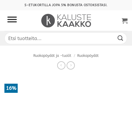
Skip
S-ETUKORTILLA JOPA 5% BONUSTA OSTOKSISTASI.
to
content
Etsi:
Ruokapöydät ja -tuolit
/
Ruokapöydät
16%