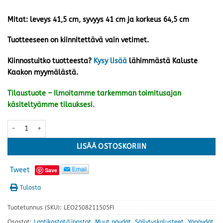
Mitat: leveys 41,5 cm, syvyys 41 cm ja korkeus 64,5 cm
Tuotteeseen on kiinnitettävä vain vetimet.
Kiinnostuitko tuotteesta?
Kysy lisää
lähimmästä Kaluste
Kaakon myymälästä.
Tilaustuote – Ilmoitamme tarkemman toimitusajan
käsiteltyämme tilauksesi.
Helmi lipasto nro 17, valkoinen määrä
LISÄÄ OSTOSKORIIN
Tweet
Save
Tulosta
Tuotetunnus (SKU):
LEO2508211505FI
Osastot:
Laatikostot/Lipastot
,
Muut pöydät
,
Säilytyskalusteet
,
Yöpöydät