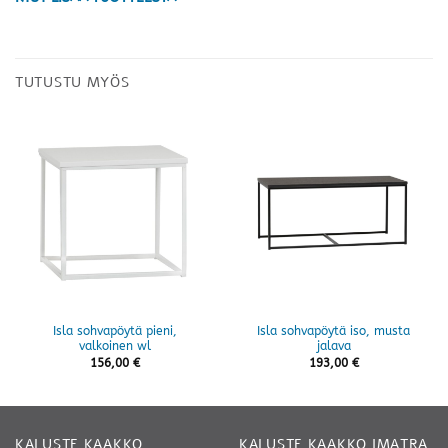
TUTUSTU MYÖS
Isla sohvapöytä pieni,
Isla sohvapöytä iso, musta
valkoinen wl
jalava
156,00
€
193,00
€
KALUSTE KAAKKO
KALUSTE KAAKKO IMATRA