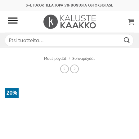
Skip
S-ETUKORTILLA JOPA 5% BONUSTA OSTOKSISTASI.
to
content
Etsi:
Muut pöydät
/
Sohvapöydät
20%