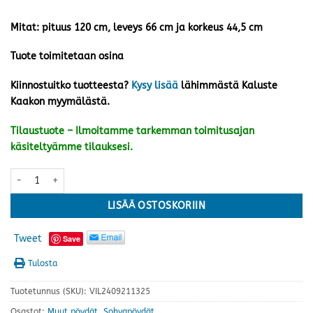
Mitat: pituus 120 cm, leveys 66 cm ja korkeus 44,5 cm
Tuote toimitetaan osina
Kiinnostuitko tuotteesta?
Kysy lisää
lähimmästä Kaluste
Kaakon myymälästä.
Tilaustuote – Ilmoitamme tarkemman toimitusajan
käsiteltyämme tilauksesi.
Lana sohvapöytä, harmaa/valkoinen määrä
LISÄÄ OSTOSKORIIN
Tweet
Save
Tulosta
Tuotetunnus (SKU):
VIL2409211325
Osastot:
Muut pöydät
,
Sohvapöydät