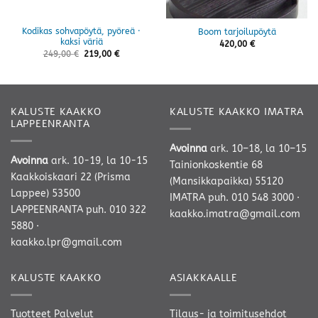
Kodikas sohvapöytä, pyöreä ·
Boom tarjoilupöytä
kaksi väriä
420,00
€
249,00
€
219,00
€
KALUSTE KAAKKO
KALUSTE KAAKKO IMATRA
LAPPEENRANTA
Avoinna
ark. 10–18, la 10–15
Avoinna
ark. 10-19, la 10-15
Tainionkoskentie 68
Kaakkoiskaari 22 (Prisma
(Mansikkapaikka) 55120
Lappee) 53500
IMATRA
puh. 010 548 3000
·
LAPPEENRANTA
puh. 010 322
kaakko.imatra@gmail.com
5880
·
kaakko.lpr@gmail.com
KALUSTE KAAKKO
ASIAKKAALLE
Tuotteet
Palvelut
Tilaus- ja toimitusehdot