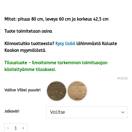
Mitat: pituus 80 cm, leveys 60 cm ja korkeus 42,5 cm
Tuote toimitetaan osina
Kiinnostuitko tuotteesta?
Kysy lisää
lähimmästä Kaluste
Kaakon myymälästä.
Tilaustuote – Ilmoitamme tarkemman toimitusajan
käsiteltyämme tilauksesi.
POISTA
Valitse Vilbel puuväri
Jalkaväri
Hanno sohvapöytä 80x60 cm tammikansi · useita värejä määrä