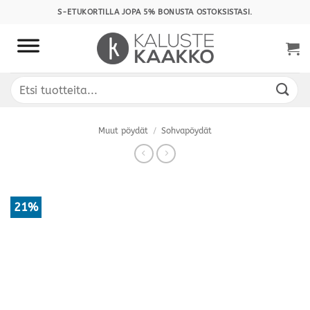
Skip
S-ETUKORTILLA JOPA 5% BONUSTA OSTOKSISTASI.
to
content
Etsi:
Muut pöydät
/
Sohvapöydät
21%