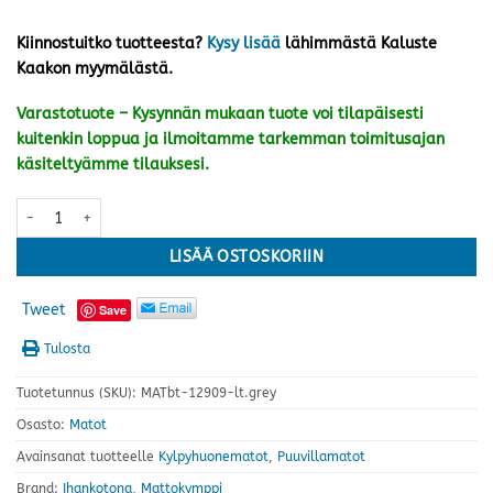
Kiinnostuitko tuotteesta?
Kysy lisää
lähimmästä Kaluste
Kaakon myymälästä.
Varastotuote – Kysynnän mukaan tuote voi tilapäisesti
kuitenkin loppua ja ilmoitamme tarkemman toimitusajan
käsiteltyämme tilauksesi.
Vilma matto 50x80 cm, vaaleanharmaa määrä
LISÄÄ OSTOSKORIIN
Tweet
Save
Tulosta
Tuotetunnus (SKU):
MATbt-12909-lt.grey
Osasto:
Matot
Avainsanat tuotteelle
Kylpyhuonematot
,
Puuvillamatot
Brand:
Ihankotona
,
Mattokymppi