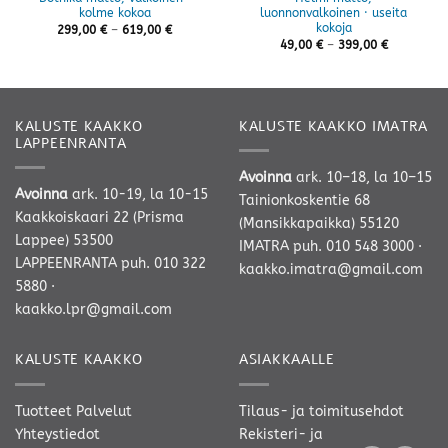
kolme kokoa
luonnonvalkoinen · useita
kokoja
Hintaluokka:
299,00
€
–
619,00
€
299,00 €
Hintaluokk
49,00
€
–
399,00
€
-
49,00 €
619,00 €
-
399,00 €
KALUSTE KAAKKO
KALUSTE KAAKKO IMATRA
LAPPEENRANTA
Avoinna
ark. 10–18, la 10–15
Avoinna
ark. 10-19, la 10-15
Tainionkoskentie 68
Kaakkoiskaari 22 (Prisma
(Mansikkapaikka) 55120
Lappee) 53500
IMATRA
puh. 010 548 3000
·
LAPPEENRANTA
puh. 010 322
kaakko.imatra@gmail.com
5880
·
kaakko.lpr@gmail.com
KALUSTE KAAKKO
ASIAKKAALLE
Tuotteet
Palvelut
Tilaus- ja toimitusehdot
Yhteystiedot
Rekisteri- ja