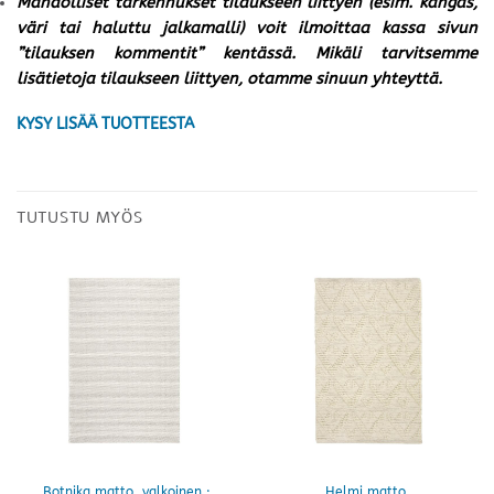
Mahdolliset tarkennukset tilaukseen liittyen (esim. kangas,
väri tai haluttu jalkamalli) voit ilmoittaa kassa sivun
”tilauksen kommentit” kentässä. Mikäli tarvitsemme
lisätietoja tilaukseen liittyen, otamme sinuun yhteyttä.
KYSY LISÄÄ TUOTTEESTA
TUTUSTU MYÖS
Botnika matto, valkoinen ·
Helmi matto,