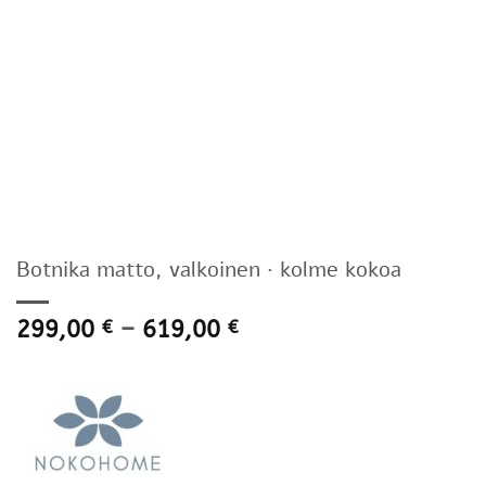
Botnika matto, valkoinen · kolme kokoa
Hintaluokka:
299,00
–
619,00
€
€
299,00 €
-
619,00 €