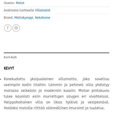
Osasto:
Matot
Avainsana tuotteelle
Villamatot
Brand:
Mattokymppi
,
Nokohome
KUVAUS
KEVYT
Konekudottu yksipuoleinen villamatto, joka soveltuu
useimpiin kodin tiloihin. Lämmin ja pehmeä villa yhdistyy
matossa selkeään ja moderniin kuosiin. Maton pintakuvio
tulee kauniisti esiin murrettujen sävyjen eri vivahteissa.
Helppohoitoinen villa on likaa hylkivä ja vesipestävä.
Hoidoksi matolle riittää säännöllinen imurointi ja tuuletus.