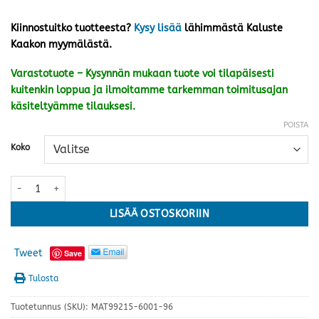
Kiinnostuitko tuotteesta?
Kysy lisää
lähimmästä Kaluste
Kaakon myymälästä.
Varastotuote – Kysynnän mukaan tuote voi tilapäisesti
kuitenkin loppua ja ilmoitamme tarkemman toimitusajan
käsiteltyämme tilauksesi.
POISTA
Koko
Botnika matto, valkoinen · kolme kokoa määrä
LISÄÄ OSTOSKORIIN
Tweet
Save
Tulosta
Tuotetunnus (SKU):
MAT99215-6001-96