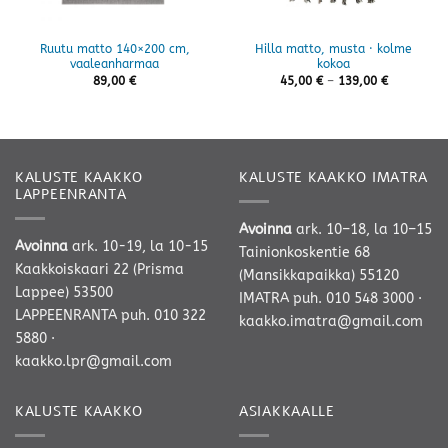
Ruutu matto 140×200 cm,
Hilla matto, musta · kolme
vaaleanharmaa
kokoa
Hintaluokk
89,00
€
45,00
€
–
139,00
€
45,00 €
-
139,00 €
KALUSTE KAAKKO
KALUSTE KAAKKO IMATRA
LAPPEENRANTA
Avoinna
ark. 10–18, la 10–15
Avoinna
ark. 10-19, la 10-15
Tainionkoskentie 68
Kaakkoiskaari 22 (Prisma
(Mansikkapaikka) 55120
Lappee) 53500
IMATRA
puh. 010 548 3000
·
LAPPEENRANTA
puh. 010 322
kaakko.imatra@gmail.com
5880
·
kaakko.lpr@gmail.com
KALUSTE KAAKKO
ASIAKKAALLE