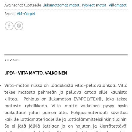
Avainsanat tuotteelle
Liukumattomat matot
,
Pyöreät matot
,
Villamatot
Brand:
VM-Carpet
KUVAUS
UPEA · VIITA MATTO, VALKOINEN
Viita-maton nukka on laadukasta villa-pellavalankaa. Villa
tekee matosta pehmeän ja pellava antaa sille kaunista
kiiltoa. Pohjaus on liukumaton EVAPOLYTEX®, joka tekee
matosta ryhdikkään. Viita matto valkoinen pysyy hyvin
paikallaan jalan painon alla. Pohjausmateriaali soveltuu
kaikille lattiamateriaaleille ja lattialämmitteisiinkin tiloihin.
Se ei jätä jälkiä lattiaan ja on hajuton ja kierrätettävä.