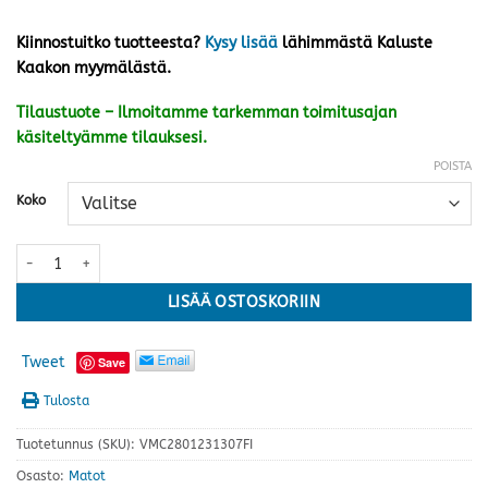
Kiinnostuitko tuotteesta?
Kysy lisää
lähimmästä Kaluste
Kaakon myymälästä.
Tilaustuote – Ilmoitamme tarkemman toimitusajan
käsiteltyämme tilauksesi.
POISTA
Koko
Viita matto, valkoinen · useita kokoja määrä
LISÄÄ OSTOSKORIIN
Tweet
Save
Tulosta
Tuotetunnus (SKU):
VMC2801231307FI
Osasto:
Matot