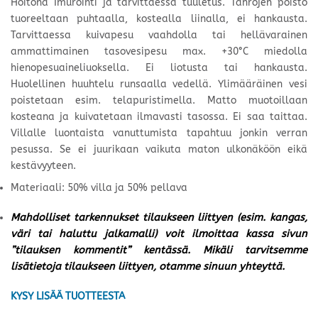
Hoitona Imurointi ja tarvittaessa tuuletus. Tahrojen poisto
tuoreeltaan puhtaalla, kostealla liinalla, ei hankausta.
Tarvittaessa kuivapesu vaahdolla tai hellävarainen
ammattimainen tasovesipesu max. +30°C miedolla
hienopesuaineliuoksella. Ei liotusta tai hankausta.
Huolellinen huuhtelu runsaalla vedellä. Ylimääräinen vesi
poistetaan esim. telapuristimella. Matto muotoillaan
kosteana ja kuivatetaan ilmavasti tasossa. Ei saa taittaa.
Villalle luontaista vanuttumista tapahtuu jonkin verran
pesussa. Se ei juurikaan vaikuta maton ulkonäköön eikä
kestävyyteen.
Materiaali: 50% villa ja 50% pellava
Mahdolliset tarkennukset tilaukseen liittyen (esim. kangas,
väri tai haluttu jalkamalli) voit ilmoittaa kassa sivun
”tilauksen kommentit” kentässä. Mikäli tarvitsemme
lisätietoja tilaukseen liittyen, otamme sinuun yhteyttä.
KYSY LISÄÄ TUOTTEESTA