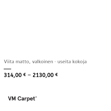
Viita matto, valkoinen · useita kokoja
Hintaluokka:
314,00
–
2130,00
€
€
314,00 €
-
2130,00 €