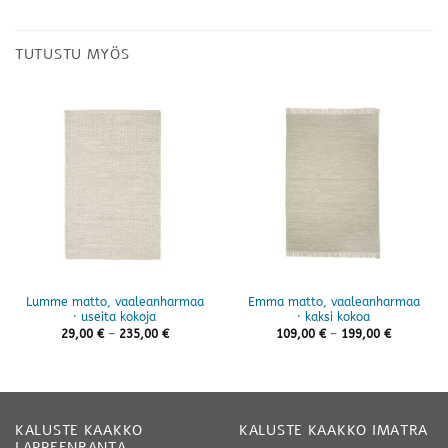
TUTUSTU MYÖS
Lumme matto, vaaleanharmaa
Emma matto, vaaleanharmaa
· useita kokoja
· kaksi kokoa
Hintaluokka:
Hintaluok
29,00
€
–
235,00
€
109,00
€
–
199,00
€
29,00 €
109,00 €
-
-
235,00 €
199,00 €
KALUSTE KAAKKO
KALUSTE KAAKKO IMATRA
LAPPEENRANTA