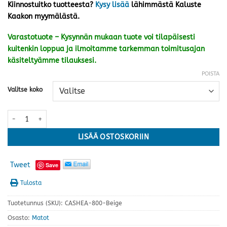
Kiinnostuitko tuotteesta?
Kysy lisää
lähimmästä Kaluste
Kaakon myymälästä.
Varastotuote – Kysynnän mukaan tuote voi tilapäisesti
kuitenkin loppua ja ilmoitamme tarkemman toimitusajan
käsiteltyämme tilauksesi.
POISTA
Valitse koko
Heaven matto, beige · useita kokoja määrä
LISÄÄ OSTOSKORIIN
Tweet
Save
Tulosta
Tuotetunnus (SKU):
CASHEA-800-Beige
Osasto:
Matot