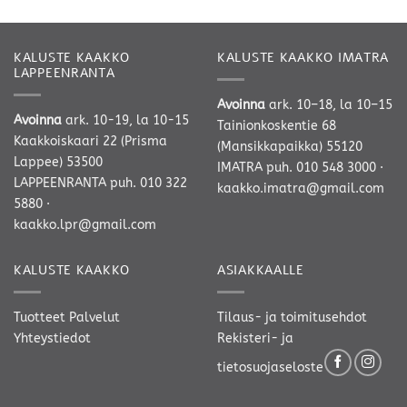
-
-
235,00 €
189,00 €
KALUSTE KAAKKO
KALUSTE KAAKKO IMATRA
LAPPEENRANTA
Avoinna
ark. 10–18, la 10–15
Avoinna
ark. 10-19, la 10-15
Tainionkoskentie 68
Kaakkoiskaari 22 (Prisma
(Mansikkapaikka) 55120
Lappee) 53500
IMATRA
puh. 010 548 3000
·
LAPPEENRANTA
puh. 010 322
kaakko.imatra@gmail.com
5880
·
kaakko.lpr@gmail.com
KALUSTE KAAKKO
ASIAKKAALLE
Tuotteet
Palvelut
Tilaus- ja toimitusehdot
Yhteystiedot
Rekisteri- ja
tietosuojaseloste