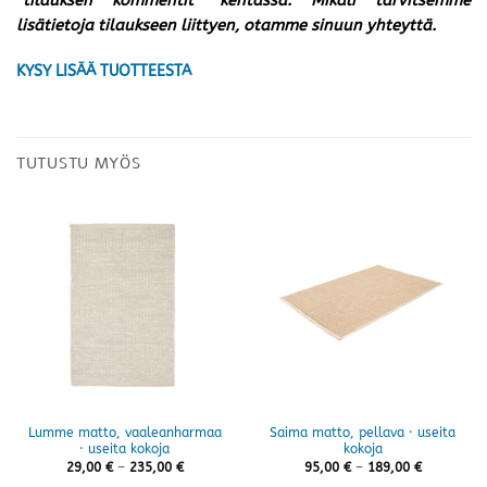
”tilauksen kommentit” kentässä. Mikäli tarvitsemme
lisätietoja tilaukseen liittyen, otamme sinuun yhteyttä.
KYSY LISÄÄ TUOTTEESTA
TUTUSTU MYÖS
Lumme matto, vaaleanharmaa
Saima matto, pellava · useita
· useita kokoja
kokoja
Hintaluokka:
Hintaluokk
29,00
€
–
235,00
€
95,00
€
–
189,00
€
29,00 €
95,00 €