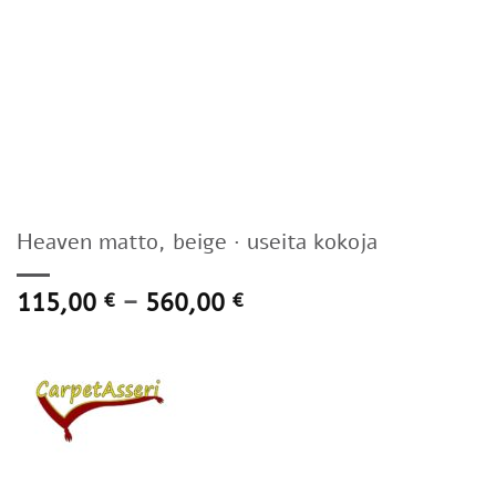
Heaven matto, beige · useita kokoja
Hintaluokka:
115,00
–
560,00
€
€
115,00 €
-
560,00 €