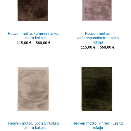
Heaven matto, tummanruskea
Heaven matto,
· useita kokoja
vaaleanpunainen · useita
kokoja
Hintaluokka:
115,00
€
–
560,00
€
115,00 €
Hintaluok
115,00
€
–
560,00
€
-
115,00 €
560,00 €
-
560,00 €
Heaven matto, vaaleanruskea
Heaven matto, vihreä · useita
· useita kokoja
kokoja