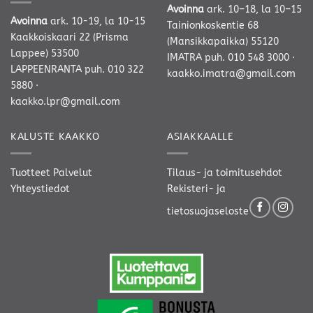
Avoinna
ark. 10–18, la 10–15
Avoinna
ark. 10-19, la 10-15
Tainionkoskentie 68
Kaakkoiskaari 22 (Prisma
(Mansikkapaikka) 55120
Lappee) 53500
IMATRA
puh. 010 548 3000
·
LAPPEENRANTA
puh. 010 322
kaakko.imatra@gmail.com
5880
·
kaakko.lpr@gmail.com
KALUSTE KAAKKO
ASIAKKAALLE
Tuotteet
Palvelut
Tilaus- ja toimitusehdot
Yhteystiedot
Rekisteri- ja
tietosuojaseloste