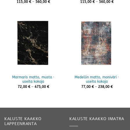
Hintaluokka:
Hintaluok
115,00
€
–
560,00
€
115,00
€
–
560,00
€
115,00 €
115,00 €
-
-
560,00 €
560,00 €
Marmaris matto, musta ·
Medellin matto, moniväri ·
useita kokoja
useita kokoja
Hintaluokka:
Hintaluokk
72,00
€
–
475,00
€
77,00
€
–
238,00
€
72,00 €
77,00 €
-
-
475,00 €
238,00 €
KALUSTE KAAKKO
KALUSTE KAAKKO IMATRA
LAPPEENRANTA