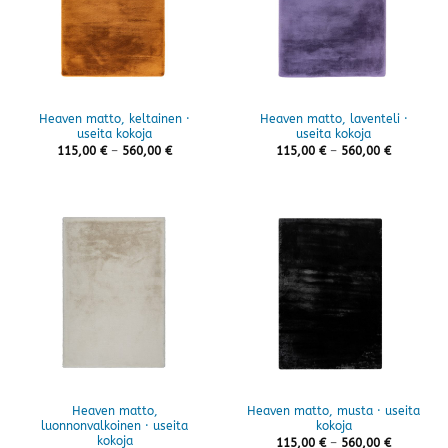
Heaven matto, keltainen ·
Heaven matto, laventeli ·
useita kokoja
useita kokoja
Hintaluokka:
Hintaluok
115,00
€
–
560,00
€
115,00
€
–
560,00
€
115,00 €
115,00 €
-
-
560,00 €
560,00 €
Heaven matto,
Heaven matto, musta · useita
luonnonvalkoinen · useita
kokoja
kokoja
Hintaluok
115,00
€
–
560,00
€