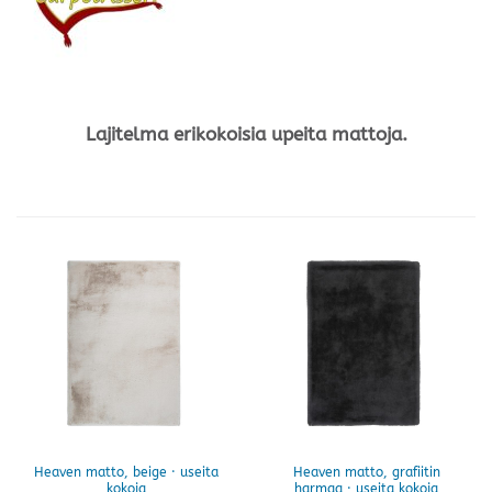
Lajitelma erikokoisia upeita mattoja.
Heaven matto, beige · useita
Heaven matto, grafiitin
kokoja
harmaa · useita kokoja