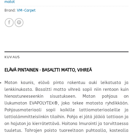
matot
Brand:
VM-Carpet
KUVAUS
ELÄVÄ PINTAINEN · BASALTTI MATTO, VIHREÄ
Maton kaunis, elävä pinta rakentuu auki leikatusta ja
lenkkinukasta. Basaltti matto vihreä sopii niin rentoon kuin
hienostuneeseenkin sisustukseen. Maton pohjaus on
liukumaton EVAPOLYTEX®, joka tekee matosta ryhdikkään.
Pohjausmateriaali sopii kaikille lattiamateriaaleille ja
lattialämmitteisiinkin tiloihin. Pohja ei jätä jälkiä lattiaan ja
on hajuton ja kierrätettävä. Hoitona Imurointi ja tarvittaessa
tuuletus. Tahrojen poisto tuoreeltaan puhtaalla, kostealla