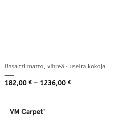
Basaltti matto, vihreä · useita kokoja
Hintaluokka:
182,00
–
1236,00
€
€
182,00 €
-
1236,00 €