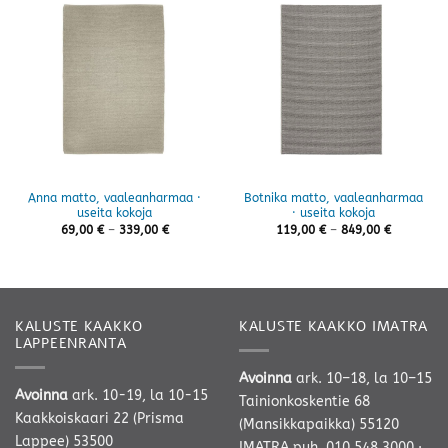
Anna matto, vaaleanharmaa ·
Botnika matto, vaaleanharmaa
useita kokoja
· useita kokoja
Hintaluokka:
Hintaluok
69,00
€
–
339,00
€
119,00
€
–
849,00
€
69,00 €
119,00 €
-
-
339,00 €
849,00 €
KALUSTE KAAKKO
KALUSTE KAAKKO IMATRA
LAPPEENRANTA
Avoinna
ark. 10–18, la 10–15
Avoinna
ark. 10-19, la 10-15
Tainionkoskentie 68
Kaakkoiskaari 22 (Prisma
(Mansikkapaikka) 55120
Lappee) 53500
IMATRA
puh. 010 548 3000
·