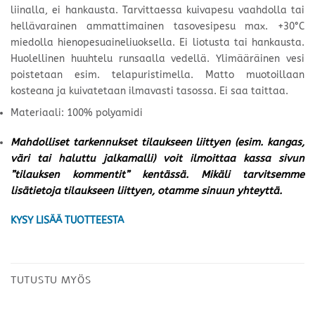
liinalla, ei hankausta. Tarvittaessa kuivapesu vaahdolla tai
hellävarainen ammattimainen tasovesipesu max. +30°C
miedolla hienopesuaineliuoksella. Ei liotusta tai hankausta.
Huolellinen huuhtelu runsaalla vedellä. Ylimääräinen vesi
poistetaan esim. telapuristimella. Matto muotoillaan
kosteana ja kuivatetaan ilmavasti tasossa. Ei saa taittaa.
Materiaali: 100% polyamidi
Mahdolliset tarkennukset tilaukseen liittyen (esim. kangas,
väri tai haluttu jalkamalli) voit ilmoittaa kassa sivun
”tilauksen kommentit” kentässä. Mikäli tarvitsemme
lisätietoja tilaukseen liittyen, otamme sinuun yhteyttä.
KYSY LISÄÄ TUOTTEESTA
TUTUSTU MYÖS