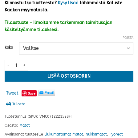
Kiinnostuitko tuotteesta?
Kysy lisää
lähimmästä Kaluste
Kaakon myymälästä.
Tilaustuote – Ilmoitamme tarkemman toimitusajan
käsiteltyämme tilauksesi.
POISTA
Koko
Basaltti matto, vihreä · useita kokoja määrä
LISÄÄ OSTOSKORIIN
Tweet
Save
Tulosta
Tuotetunnus (SKU):
VMC0712221528FI
Osasto:
Matot
Avainsanat tuotteelle
Liukumattomat matot
,
Nukkamatot
,
Pyöreät