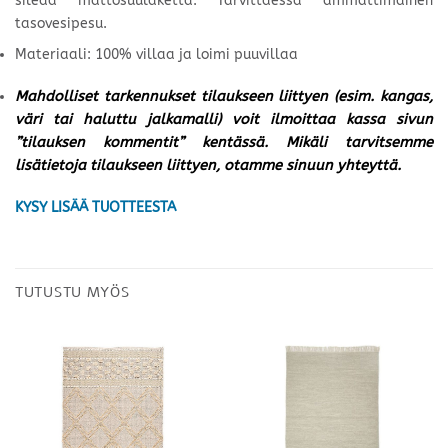
sileää mattosuulaketta. Tarvittaessa ammattimainen
tasovesipesu.
Materiaali: 100% villaa ja loimi puuvillaa
Mahdolliset tarkennukset tilaukseen liittyen (esim. kangas,
väri tai haluttu jalkamalli) voit ilmoittaa kassa sivun
”tilauksen kommentit” kentässä. Mikäli tarvitsemme
lisätietoja tilaukseen liittyen, otamme sinuun yhteyttä.
KYSY LISÄÄ TUOTTEESTA
TUTUSTU MYÖS