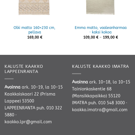
Olki matto 160×230 cm,
Emma matto, vaaleanharmaa
pellava
· kaksi kokoa
Hintaluok
169,00
€
109,00
€
–
199,00
€
109,00 €
-
199,00 €
KALUSTE KAAKKO
KALUSTE KAAKKO IMATRA
LAPPEENRANTA
Avoinna
ark. 10–18, la 10–15
Avoinna
ark. 10-19, la 10-15
Tainionkoskentie 68
Kaakkoiskaari 22 (Prisma
(Mansikkapaikka) 55120
Lappee) 53500
IMATRA
puh. 010 548 3000
·
LAPPEENRANTA
puh. 010 322
kaakko.imatra@gmail.com
5880
·
kaakko.lpr@gmail.com