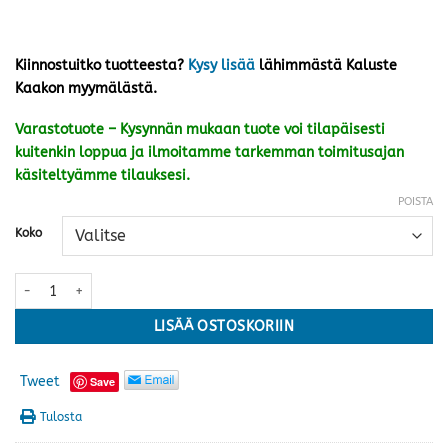
Kiinnostuitko tuotteesta?
Kysy lisää
lähimmästä Kaluste
Kaakon myymälästä.
Varastotuote – Kysynnän mukaan tuote voi tilapäisesti
kuitenkin loppua ja ilmoitamme tarkemman toimitusajan
käsiteltyämme tilauksesi.
POISTA
Koko
Aria matto, luonnonvalkoinen/terra · useita kokoja määrä
LISÄÄ OSTOSKORIIN
Tweet
Save
Tulosta