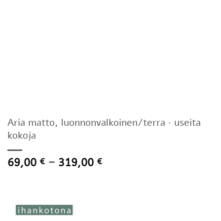
Aria matto, luonnonvalkoinen/terra · useita
kokoja
Hintaluokka:
69,00
–
319,00
€
€
69,00 €
-
319,00 €