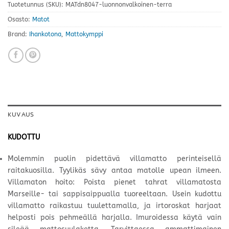
Tuotetunnus (SKU):
MATdn8047-luonnonvalkoinen-terra
Osasto:
Matot
Brand:
Ihankotona
,
Mattokymppi
KUVAUS
KUDOTTU
Molemmin puolin pidettävä villamatto perinteisellä
raitakuosilla. Tyylikäs sävy antaa matolle upean ilmeen.
Villamaton hoito: Poista pienet tahrat villamatosta
Marseille- tai sappisaippualla tuoreeltaan. Usein kudottu
villamatto raikastuu tuulettamalla, ja irtoroskat harjaat
helposti pois pehmeällä harjalla. Imuroidessa käytä vain