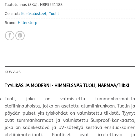
Tuotetunnus (SKU):
HRP9331188
Osastot:
Kesäkalusteet
,
Tuolit
Brand:
Hillerstorp
KUVAUS
TYYLIKÄS JA MODERNI · HIMMELSNÄS TUOLI, HARMAA/TIIKKI
Tuoli, joka on valmistettu tummanharmaista
olefiininauhoista, jotka on asetettu alumiinirunkoon. Tuolin ja
pöydän puiset yksityiskohdat on valmistettu tiikistä. Tyynyt
ovat tummanharmaat ja valmistettu Sunproof-kankaasta,
joka on säänkestävä ja UV-säteilyä kestävä ensiluokkainen
olefiinimateriaali. Päälliset ovat irrotettavia ja