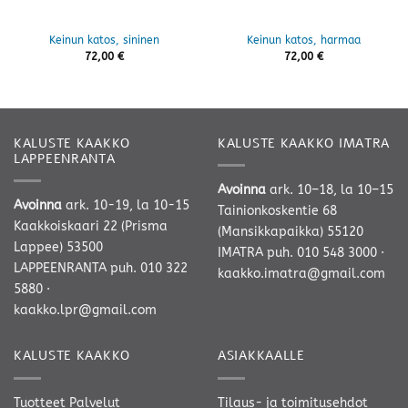
Keinun katos, sininen
Keinun katos, harmaa
72,00
€
72,00
€
KALUSTE KAAKKO
KALUSTE KAAKKO IMATRA
LAPPEENRANTA
Avoinna
ark. 10–18, la 10–15
Avoinna
ark. 10-19, la 10-15
Tainionkoskentie 68
Kaakkoiskaari 22 (Prisma
(Mansikkapaikka) 55120
Lappee) 53500
IMATRA
puh. 010 548 3000
·
LAPPEENRANTA
puh. 010 322
kaakko.imatra@gmail.com
5880
·
kaakko.lpr@gmail.com
KALUSTE KAAKKO
ASIAKKAALLE
Tuotteet
Palvelut
Tilaus- ja toimitusehdot