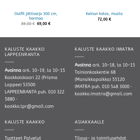
Outfit jättivarjo 300 cm,
Keinun katos, musta
harmaa
72,00
€
89,00
€
69,00
€
KALUSTE KAAKKO
KALUSTE KAAKKO IMATRA
LAPPEENRANTA
Avoinna
ark. 10–18, la 10–15
Avoinna
ark. 10-19, la 10-15
Tainionkoskentie 68
Kaakkoiskaari 22 (Prisma
(Mansikkapaikka) 55120
Lappee) 53500
IMATRA
puh. 010 548 3000
·
LAPPEENRANTA
puh. 010 322
kaakko.imatra@gmail.com
5880
·
kaakko.lpr@gmail.com
KALUSTE KAAKKO
ASIAKKAALLE
Tuotteet
Palvelut
Tilaus- ja toimitusehdot