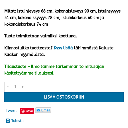
Mitat: istuinleveys 68 cm, kokonaisleveys 90 cm, istuinsyvyys
51 cm, kokonaissyvyys 78 cm, istuinkorkeus 40 cm ja
kokonaiskorkeus 74 cm
Tuote toimitetaan valmiiksi koottuna.
Kiinnostuitko tuotteesta?
Kysy lisää
lähimmästä Kaluste
Kaakon myymälästä.
Tilaustuote – Ilmoitamme tarkemman toimitusajan
käsiteltyämme tilauksesi.
Himmelsnäs nojatuoli matala, beige/tiikki määrä
LISÄÄ OSTOSKORIIN
Tweet
Save
Tulosta