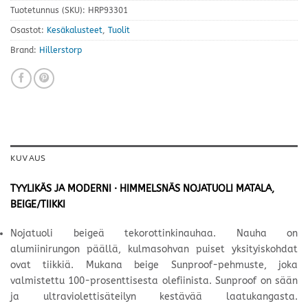
Tuotetunnus (SKU):
HRP93301
Osastot:
Kesäkalusteet
,
Tuolit
Brand:
Hillerstorp
KUVAUS
TYYLIKÄS JA MODERNI · HIMMELSNÄS NOJATUOLI MATALA,
BEIGE/TIIKKI
Nojatuoli beigeä tekorottinkinauhaa. Nauha on
alumiinirungon päällä, kulmasohvan puiset yksityiskohdat
ovat tiikkiä. Mukana beige Sunproof-pehmuste, joka
valmistettu 100-prosenttisesta olefiinista. Sunproof on sään
ja ultraviolettisäteilyn kestävää laatukangasta.