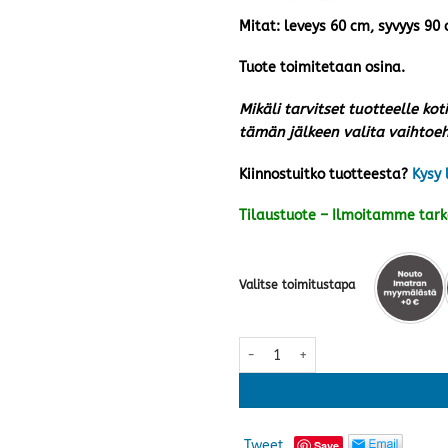
Mitat: leveys 60 cm, syvyys 90
Tuote toimitetaan osina.
Mikäli tarvitset tuotteelle kot
tämän jälkeen valita vaihto
Kiinnostuitko tuotteesta?
Kysy 
Tilaustuote – Ilmoitamme tar
Valitse toimitustapa
EcoFurn Granny tuoli, mänty natu
Tweet
Save