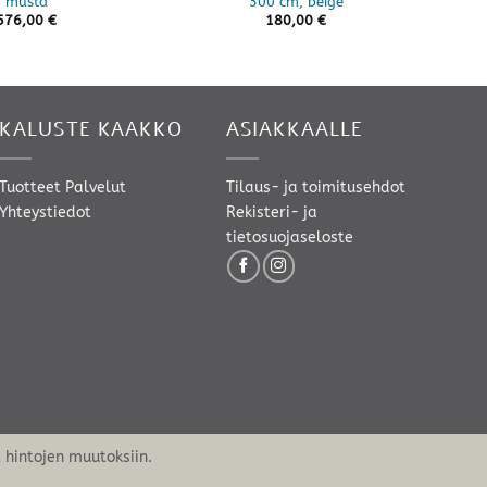
musta
300 cm, beige
576,00
€
180,00
€
KALUSTE KAAKKO
ASIAKKAALLE
Tuotteet
Palvelut
Tilaus- ja toimitusehdot
Yhteystiedot
Rekisteri- ja
tietosuojaseloste
hintojen muutoksiin.