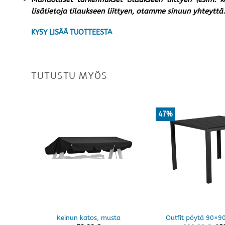
lisätietoja tilaukseen liittyen, otamme sinuun yhteyttä.
KYSY LISÄÄ TUOTTEESTA
TUTUSTU MYÖS
47%
Keinun katos, musta
Outfit pöytä 90×9