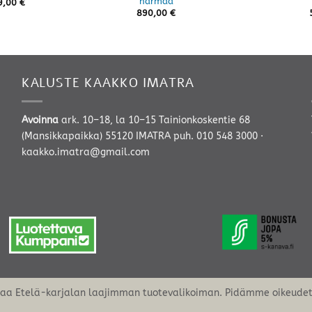
harmaa
9,00
€
890,00
€
KALUSTE KAAKKO IMATRA
Avoinna
ark. 10–18, la 10–15 Tainionkoskentie 68
(Mansikkapaikka) 55120 IMATRA
puh. 010 548 3000
·
kaakko.imatra@gmail.com
oaa Etelä-karjalan laajimman tuotevalikoiman. Pidämme oikeudet 