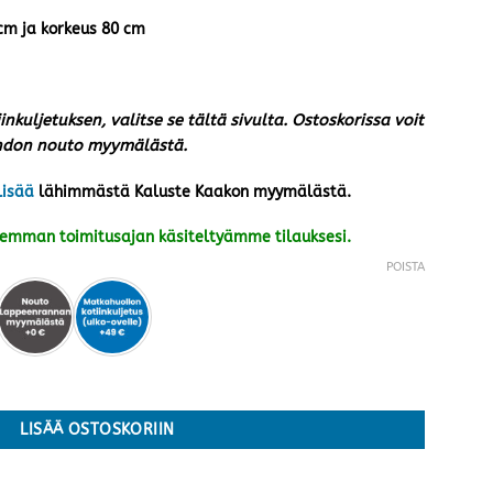
 cm ja korkeus 80 cm
iinkuljetuksen, valitse se tältä sivulta. Ostoskorissa voit
ehdon nouto myymälästä.
lisää
lähimmästä Kaluste Kaakon myymälästä.
kemman toimitusajan käsiteltyämme tilauksesi.
POISTA
ral (käsittelemätön) määrä
LISÄÄ OSTOSKORIIN