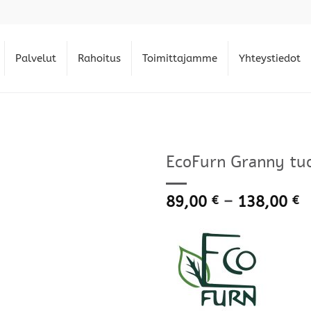
Palvelut
Rahoitus
Toimittajamme
Yhteystiedot
EcoFurn Granny tuo
H
89,00
–
138,00
€
€
8
-
1