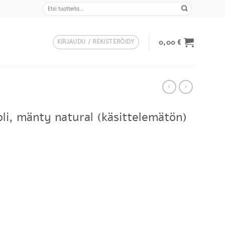
Etsi:
0,00
€
KIRJAUDU / REKISTERÖIDY
li, mänty natural (käsittelemätön)
intaluokka:
9,00 €
38,00 €