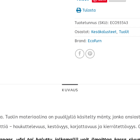
Tulosta
Tuotetunnus (SKU):
ECO93543
Osastot:
Kesäkalusteet
,
Tuolit
Brand:
EcoFurn
KUVAUS
. Tuolin materiaalina on puuöljyllä käsitelty mänty, jonka ansiosta
ttiä – houkuttelevuus, kestävyys, korjattavuus ja kierrätettävyys.
kangas, väri tai haluttu jalkamalli) voit ilmoittaa kassa siv