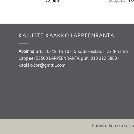
72,00
€
299,00
€
15
KALUSTE KAAKKO LAPPEENRANTA
Avoinna
ark. 10-19, la 10-15 Kaakkoiskaari 22 (Prisma
Lappee) 53500 LAPPEENRANTA
puh. 010 322 5880
·
kaakko.lpr@gmail.com
Kaluste Kaakko tarj