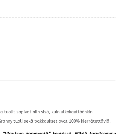
 tuolit sopivat niin sisä, kuin ulkokäyttöönkin.
 Granny tuoli sekä pakkaukset ovat 100% kierrätettäviä.
un ”tilauksen kommentit” kentässä. Mikäli tarvitsemme