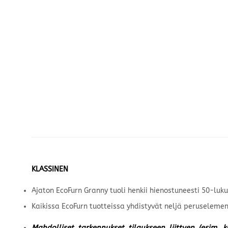
KLASSINEN
Ajaton EcoFurn Granny tuoli henkii hienostuneesti 50-lukua
Kaikissa EcoFurn tuotteissa yhdistyvät neljä peruselemen
Mahdolliset tarkennukset tilaukseen liittyen (esim. 