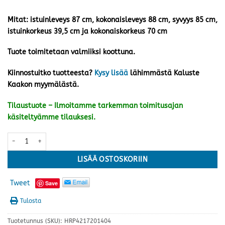
Mitat: istuinleveys 87 cm, kokonaisleveys 88 cm, syvyys 85 cm,
istuinkorkeus 39,5 cm ja kokonaiskorkeus 70 cm
Tuote toimitetaan valmiiksi koottuna.
Kiinnostuitko tuotteesta?
Kysy lisää
lähimmästä Kaluste
Kaakon myymälästä.
Tilaustuote – Ilmoitamme tarkemman toimitusajan
käsiteltyämme tilauksesi.
Sienna tuoli, hiekka/luonnonväri määrä
LISÄÄ OSTOSKORIIN
Tweet
Save
Tulosta
Tuotetunnus (SKU):
HRP4217201404