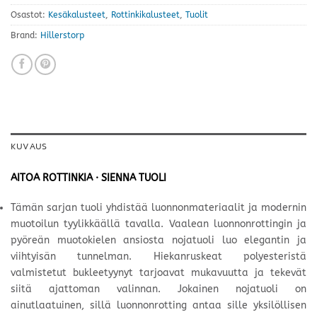
Osastot:
Kesäkalusteet
,
Rottinkikalusteet
,
Tuolit
Brand:
Hillerstorp
KUVAUS
AITOA ROTTINKIA · SIENNA TUOLI
Tämän sarjan tuoli yhdistää luonnonmateriaalit ja modernin
muotoilun tyylikkäällä tavalla. Vaalean luonnonrottingin ja
pyöreän muotokielen ansiosta nojatuoli luo elegantin ja
viihtyisän tunnelman. Hiekanruskeat polyesteristä
valmistetut bukleetyynyt tarjoavat mukavuutta ja tekevät
siitä ajattoman valinnan. Jokainen nojatuoli on
ainutlaatuinen, sillä luonnonrotting antaa sille yksilöllisen