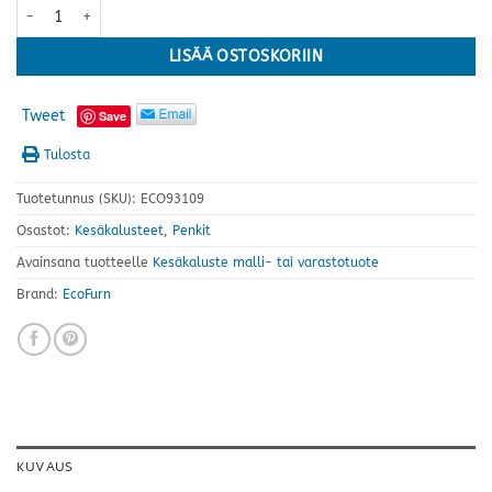
EcoFurn Jaakko 50 penkki, tervaleppä musta öljytty määrä
LISÄÄ OSTOSKORIIN
Tweet
Save
Tulosta
Tuotetunnus (SKU):
ECO93109
Osastot:
Kesäkalusteet
,
Penkit
Avainsana tuotteelle
Kesäkaluste malli- tai varastotuote
Brand:
EcoFurn
KUVAUS