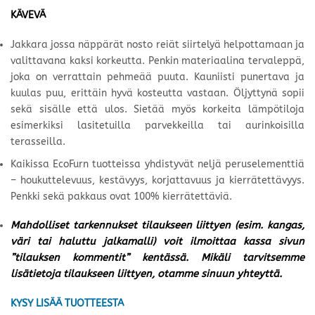
KÄVEVÄ
Jakkara jossa näppärät nosto reiät siirtelyä helpottamaan ja
valittavana kaksi korkeutta. Penkin materiaalina tervaleppä,
joka on verrattain pehmeää puuta. Kauniisti punertava ja
kuulas puu, erittäin hyvä kosteutta vastaan. Öljyttynä sopii
sekä sisälle että ulos. Sietää myös korkeita lämpötiloja
esimerkiksi lasitetuilla parvekkeilla tai aurinkoisilla
terasseilla.
Kaikissa EcoFurn tuotteissa yhdistyvät neljä peruselementtiä
– houkuttelevuus, kestävyys, korjattavuus ja kierrätettävyys.
Penkki sekä pakkaus ovat 100% kierrätettäviä.
Mahdolliset tarkennukset tilaukseen liittyen (esim. kangas,
väri tai haluttu jalkamalli) voit ilmoittaa kassa sivun
”tilauksen kommentit” kentässä. Mikäli tarvitsemme
lisätietoja tilaukseen liittyen, otamme sinuun yhteyttä.
KYSY LISÄÄ TUOTTEESTA