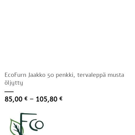
EcoFurn Jaakko 50 penkki, tervaleppä musta
öljytty
Hintaluokka:
85,00
–
105,80
€
€
85,00 €
-
105,80 €