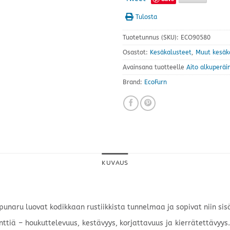
Tulosta
Tuotetunnus (SKU):
ECO90580
Osastot:
Kesäkalusteet
,
Muut kesäk
Avainsana tuotteelle
Aito alkuperäi
Brand:
EcoFurn
KUVAUS
naru luovat kodikkaan rustiikkista tunnelmaa ja sopivat niin sisä
ttiä – houkuttelevuus, kestävyys, korjattavuus ja kierrätettävyys