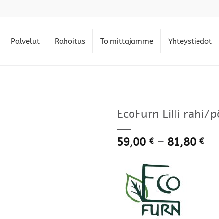
Palvelut
Rahoitus
Toimittajamme
Yhteystiedot
EcoFurn Lilli rahi/
Hi
59,00
–
81,80
€
€
59
-
81