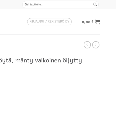
Etsi:
0,00
€
KIRJAUDU / REKISTERÖIDY
pöytä, mänty valkoinen öljytty
ntaluokka:
,00 €
,80 €