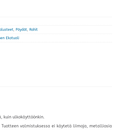
alusteet
,
Pöydät
,
Rahit
nen Ekotuoli
, kuin ulkokäyttöönkin.
. Tuotteen valmistuksessa ei käytetä liimoja, metalliosia