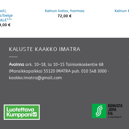
oli,
Keinun katos, harmaa
Keinun 
a/beige
72,00
€
ALE***
9,00
€
KALUSTE KAAKKO IMATRA
Avoinna
ark. 10–18, la 10–15 Tainionkoskentie 68
(Mansikkapaikka) 55120 IMATRA
puh. 010 548 3000
·
kaakko.imatra@gmail.com