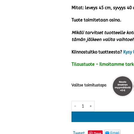
Mitat: leveys 45 cm, syvyys 40
Tuote toimitetaan osina.
Mikäli tarvitset tuotteelle kot
tämän jälkeen valita vaihto
Kiinnostuitko tuotteesta?
Kysy 
Tilaustuote – Ilmoitamme tar
Valitse toimitustapa
EcoFurn Lilli rahi/pöytä, mänty v
Tweet
Save