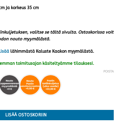
 cm ja korkeus 35 cm
iinkuljetuksen, valitse se tältä sivulta. Ostoskorissa voit
ehdon nouto myymälästä.
lisää
lähimmästä Kaluste Kaakon myymälästä.
kemman toimitusajan käsiteltyämme tilauksesi.
POISTA
alkoinen öljytty määrä
LISÄÄ OSTOSKORIIN