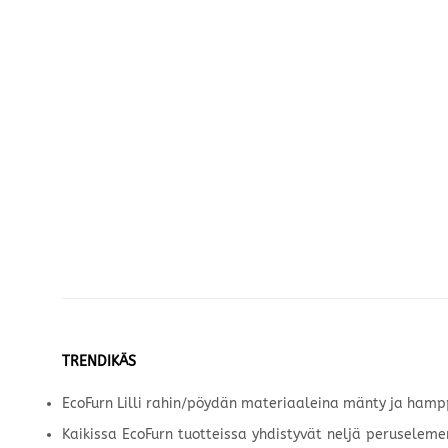
TRENDIKÄS
EcoFurn Lilli rahin/pöydän materiaaleina mänty ja hamppu
Kaikissa EcoFurn tuotteissa yhdistyvät neljä peruselemen