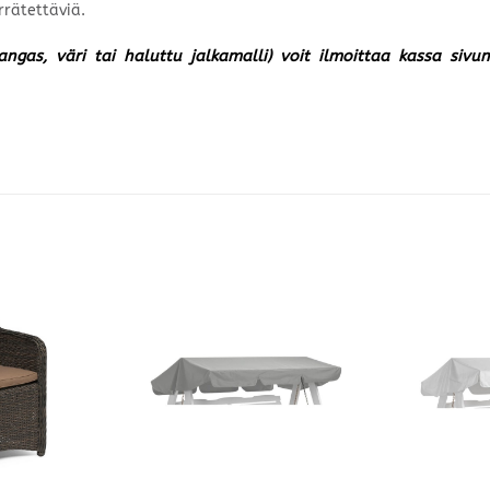
rrätettäviä.
kangas, väri tai haluttu jalkamalli) voit ilmoittaa kassa siv