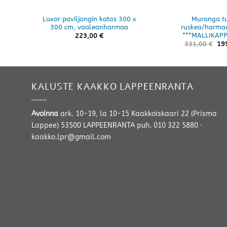
Luxor paviljongin katos 300 x
Muranga tu
300 cm, vaaleanharmaa
ruskea/harma
***MALLIKAPP
223,00
€
331,00
€
19
KALUSTE KAAKKO LAPPEENRANTA
Avoinna
ark. 10-19, la 10-15 Kaakkoiskaari 22 (Prisma
Lappee) 53500 LAPPEENRANTA
puh. 010 322 5880
·
kaakko.lpr@gmail.com