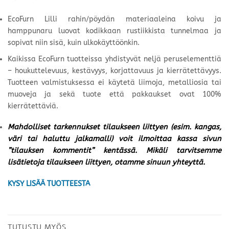
EcoFurn Lilli rahin/pöydän materiaaleina koivu ja
hamppunaru luovat kodikkaan rustiikkista tunnelmaa ja
sopivat niin sisä, kuin ulkokäyttöönkin.
Kaikissa EcoFurn tuotteissa yhdistyvät neljä peruselementtiä
– houkuttelevuus, kestävyys, korjattavuus ja kierrätettävyys.
Tuotteen valmistuksessa ei käytetä liimoja, metalliosia tai
muoveja ja sekä tuote että pakkaukset ovat 100%
kierrätettäviä.
Mahdolliset tarkennukset tilaukseen liittyen (esim. kangas,
väri tai haluttu jalkamalli) voit ilmoittaa kassa sivun
”tilauksen kommentit” kentässä. Mikäli tarvitsemme
lisätietoja tilaukseen liittyen, otamme sinuun yhteyttä.
KYSY LISÄÄ TUOTTEESTA
TUTUSTU MYÖS