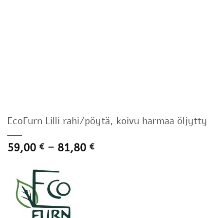
EcoFurn Lilli rahi/pöytä, koivu harmaa öljytty
Hintaluokka:
59,00
–
81,80
€
€
59,00 €
-
81,80 €