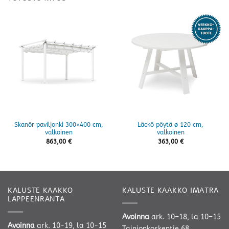
Skanör paviljonki 300×400 cm,
Läckö pöytä ø 120 cm,
valkoinen
valkoinen
863,00
€
363,00
€
KALUSTE KAAKKO
KALUSTE KAAKKO IMATRA
LAPPEENRANTA
Avoinna
ark. 10–18, la 10–15
Avoinna
ark. 10-19, la 10-15
Tainionkoskentie 68