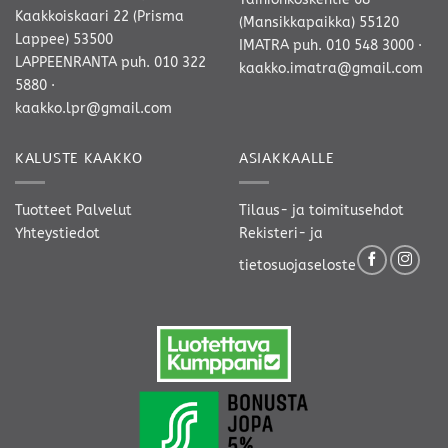
Kaakkoiskaari 22 (Prisma
(Mansikkapaikka) 55120
Lappee) 53500
IMATRA
puh. 010 548 3000
·
LAPPEENRANTA
puh. 010 322
kaakko.imatra@gmail.com
5880
·
kaakko.lpr@gmail.com
KALUSTE KAAKKO
ASIAKKAALLE
Tuotteet
Palvelut
Tilaus- ja toimitusehdot
Yhteystiedot
Rekisteri- ja
tietosuojaseloste