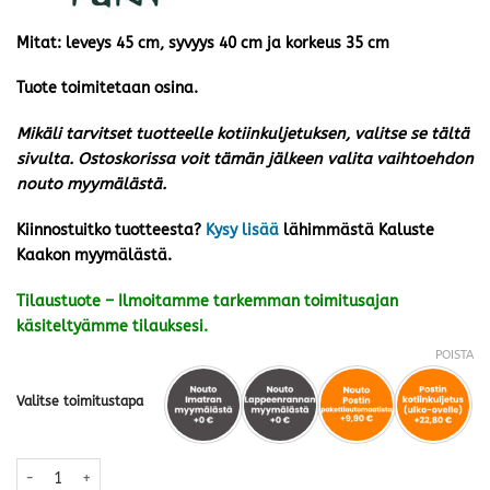
Mitat: leveys 45 cm, syvyys 40 cm ja korkeus 35 cm
Tuote toimitetaan osina.
Mikäli tarvitset tuotteelle kotiinkuljetuksen, valitse se tältä
sivulta. Ostoskorissa voit tämän jälkeen valita vaihtoehdon
nouto myymälästä.
Kiinnostuitko tuotteesta?
Kysy lisää
lähimmästä Kaluste
Kaakon myymälästä.
Tilaustuote – Ilmoitamme tarkemman toimitusajan
käsiteltyämme tilauksesi.
POISTA
Valitse toimitustapa
EcoFurn Lilli rahi/pöytä, koivu harmaa öljytty määrä