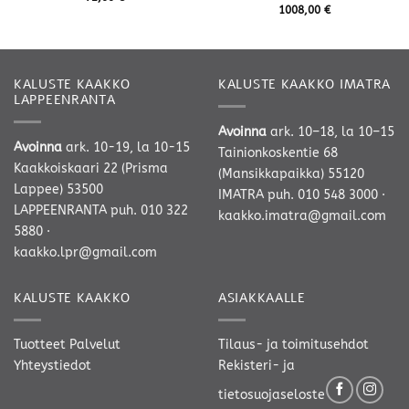
1008,00
€
KALUSTE KAAKKO
KALUSTE KAAKKO IMATRA
LAPPEENRANTA
Avoinna
ark. 10–18, la 10–15
Avoinna
ark. 10-19, la 10-15
Tainionkoskentie 68
Kaakkoiskaari 22 (Prisma
(Mansikkapaikka) 55120
Lappee) 53500
IMATRA
puh. 010 548 3000
·
LAPPEENRANTA
puh. 010 322
kaakko.imatra@gmail.com
5880
·
kaakko.lpr@gmail.com
KALUSTE KAAKKO
ASIAKKAALLE
Tuotteet
Palvelut
Tilaus- ja toimitusehdot
Yhteystiedot
Rekisteri- ja
tietosuojaseloste