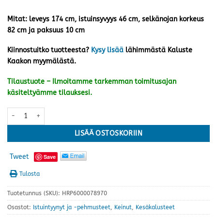
Mitat: leveys 174 cm, istuinsyvyys 46 cm, selkänojan korkeus
82 cm ja paksuus 10 cm
Kiinnostuitko tuotteesta?
Kysy lisää
lähimmästä Kaluste
Kaakon myymälästä.
Tilaustuote – Ilmoitamme tarkemman toimitusajan
käsiteltyämme tilauksesi.
Keinun pehmuste korkea, harmaa määrä
LISÄÄ OSTOSKORIIN
Tweet
Save
Tulosta
Tuotetunnus (SKU):
HRP6000078970
Osastot:
Istuintyynyt ja -pehmusteet
,
Keinut
,
Kesäkalusteet