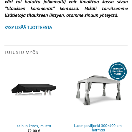
väri tai haluttu jalkamalli) voit ilmoittaa kassa sivun
”tilauksen kommentit” kentässä. Mikäli tarvitsemme
lisätietoja tilaukseen liittyen, otamme sinuun yhteyttä.
KYSY LISÄÄ TUOTTEESTA
TUTUSTU MYÖS
Luxor paviljonki 300×400 cm,
Keinun katos, musta
harmaa
72,00
€