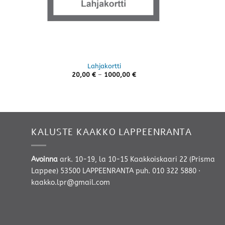
Lahjakortti
Hintaluokka:
20,00
€
–
1000,00
€
20,00 €
-
1000,00 €
KALUSTE KAAKKO LAPPEENRANTA
Avoinna
ark. 10-19, la 10-15 Kaakkoiskaari 22 (Prisma
Lappee) 53500 LAPPEENRANTA
puh. 010 322 5880
·
kaakko.lpr@gmail.com