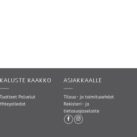
KALUSTE KAAKKO
ASIAKKAALLE
Tuotteet
Palvelut
Tilaus- ja toimitusehdot
Yhteystiedot
Rekisteri- ja
tietosuojaseloste