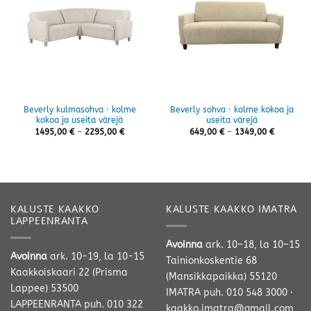
Beverly kulmasohva · kolme
Beverly sohva · kolme kokoa ja
kokoa ja useita värejä
useita värejä
Hintaluokka:
Hintaluok
1495,00
€
–
2295,00
€
649,00
€
–
1349,00
€
1495,00 €
649,00 €
-
-
2295,00 €
1349,00 
KALUSTE KAAKKO
KALUSTE KAAKKO IMATRA
LAPPEENRANTA
Avoinna
ark. 10–18, la 10–15
Avoinna
ark. 10-19, la 10-15
Tainionkoskentie 68
Kaakkoiskaari 22 (Prisma
(Mansikkapaikka) 55120
Lappee) 53500
IMATRA
puh. 010 548 3000
·
LAPPEENRANTA
puh. 010 322
kaakko.imatra@gmail.com