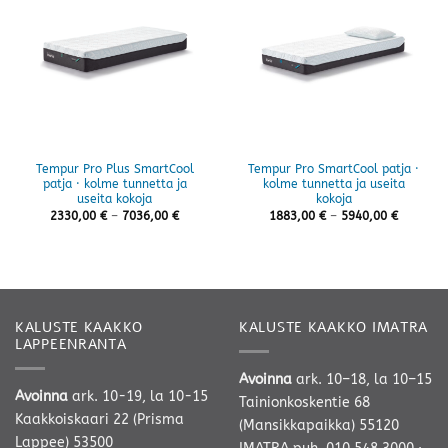
Tempur Pro Plus SmartCool
Tempur Pro SmartCool patja ·
patja · kolme tunnetta ja
kolme tunnetta ja useita
useita kokoja
kokoja
Hintaluokka:
Hintaluo
2330,00
€
–
7036,00
€
1883,00
€
–
5940,00
€
2330,00 €
1883,00 
-
-
7036,00 €
5940,00 
KALUSTE KAAKKO
KALUSTE KAAKKO IMATRA
LAPPEENRANTA
Avoinna
ark. 10–18, la 10–15
Avoinna
ark. 10-19, la 10-15
Tainionkoskentie 68
Kaakkoiskaari 22 (Prisma
(Mansikkapaikka) 55120
Lappee) 53500