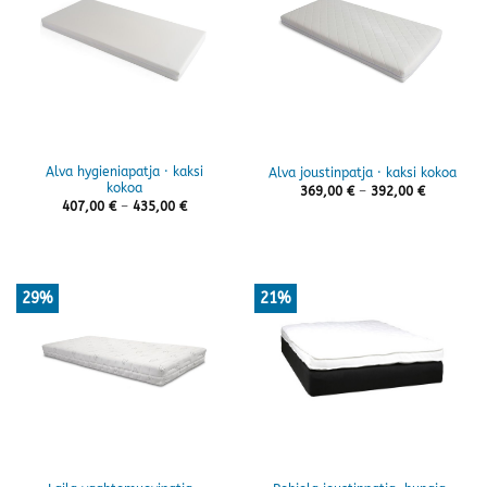
Alva hygieniapatja · kaksi
Alva joustinpatja · kaksi kokoa
kokoa
Hintaluok
369,00
€
–
392,00
€
369,00 €
Hintaluokka:
407,00
€
–
435,00
€
-
407,00 €
392,00 €
-
435,00 €
29%
21%