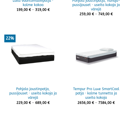
Laila vaahtomuovipatja ·
Pohjola joustinpatja, hunaja-
kolme kokoa
pussijouset · useita kokoja ja
värejä
Hintaluokka:
199,00
€
–
319,00
€
199,00 €
Hintaluok
259,00
€
–
749,00
€
-
259,00 €
319,00 €
-
749,00 €
22%
Pohjola joustinpatja,
Tempur Pro Luxe SmartCool
pussijouset · useita kokoja ja
patja · kolme tunnetta ja
värejä
useita kokoja
Hintaluokka:
Hintaluo
229,00
€
–
689,00
€
2656,00
€
–
7584,00
€
229,00 €
2656,00 
-
-
689,00 €
7584,00 