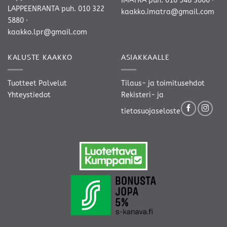
IMATRA
puh. 010 548 3000
·
LAPPEENRANTA
puh. 010 322
kaakko.imatra@gmail.com
5880
·
kaakko.lpr@gmail.com
KALUSTE KAAKKO
ASIAKKAALLE
Tuotteet
Palvelut
Tilaus- ja toimitusehdot
Yhteystiedot
Rekisteri- ja
tietosuojaseloste