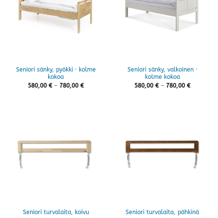
Seniori sänky, pyökki · kolme
Seniori sänky, valkoinen ·
kokoa
kolme kokoa
Hintaluokka:
Hintaluok
580,00
€
–
780,00
€
580,00
€
–
780,00
€
580,00 €
580,00 €
-
-
780,00 €
780,00 €
Seniori turvalaita, koivu
Seniori turvalaita, pähkinä