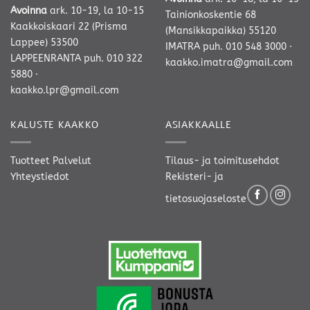
Avoinna
ark. 10-19, la 10-15
Tainionkoskentie 68
Kaakkoiskaari 22 (Prisma
(Mansikkapaikka) 55120
Lappee) 53500
IMATRA
puh. 010 548 3000
·
LAPPEENRANTA
puh. 010 322
kaakko.imatra@gmail.com
5880
·
kaakko.lpr@gmail.com
KALUSTE KAAKKO
ASIAKKAALLE
Tuotteet
Palvelut
Tilaus- ja toimitusehdot
Yhteystiedot
Rekisteri- ja
tietosuojaseloste