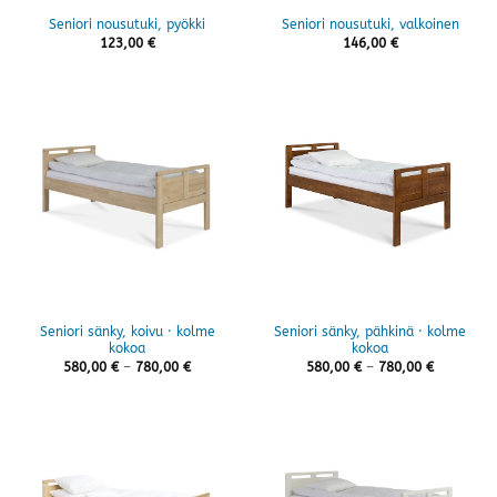
Seniori nousutuki, pyökki
Seniori nousutuki, valkoinen
123,00
€
146,00
€
Seniori sänky, koivu · kolme
Seniori sänky, pähkinä · kolme
kokoa
kokoa
Hintaluokka:
Hintaluok
580,00
€
–
780,00
€
580,00
€
–
780,00
€
580,00 €
580,00 €
-
-
780,00 €
780,00 €