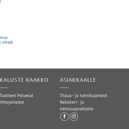
ohva
a värejä
KALUSTE KAAKKO
ASIAKKAALLE
Tuotteet
Palvelut
Tilaus- ja toimitusehdot
Yhteystiedot
Rekisteri- ja
tietosuojaseloste