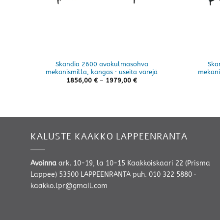
Skandia 2600 avokulmasohva
Ska
mekanismilla, kangas · useita värejä
mekanis
Hintaluokka:
1856,00
€
–
1979,00
€
1856,00 €
-
1979,00 €
KALUSTE KAAKKO LAPPEENRANTA
Avoinna
ark. 10-19, la 10-15 Kaakkoiskaari 22 (Prisma
Lappee) 53500 LAPPEENRANTA
puh. 010 322 5880
·
kaakko.lpr@gmail.com