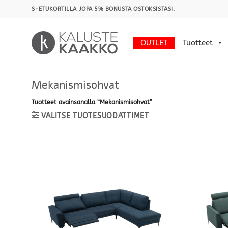
Skip
S-ETUKORTILLA JOPA 5% BONUSTA OSTOKSISTASI.
to
content
OUTLET
Tuotteet
Mekanismisohvat
Tuotteet avainsanalla “Mekanismisohvat”
VALITSE TUOTESUODATTIMET