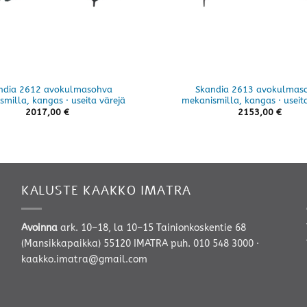
ndia 2612 avokulmasohva
Skandia 2613 avokulmas
milla, kangas · useita värejä
mekanismilla, kangas · useit
2017,00
€
2153,00
€
KALUSTE KAAKKO IMATRA
Avoinna
ark. 10–18, la 10–15 Tainionkoskentie 68
(Mansikkapaikka) 55120 IMATRA
puh. 010 548 3000
·
kaakko.imatra@gmail.com