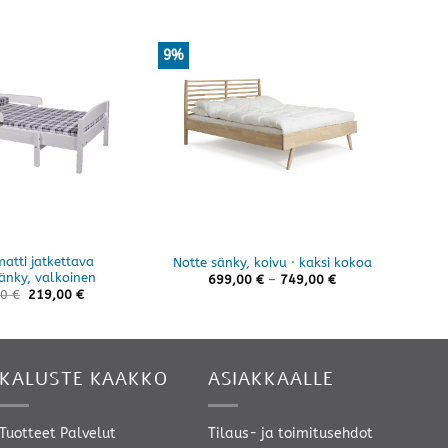
9%
atti jatkettava
Ku
Notte sänky, koivu · kaksi kokoa
änky, valkoinen
Hintaluokka:
699,00
€
–
749,00
€
699,00 €
00
€
219,00
€
-
749,00 €
KALUSTE KAAKKO
ASIAKKAALLE
Tuotteet
Palvelut
Tilaus- ja toimitusehdot