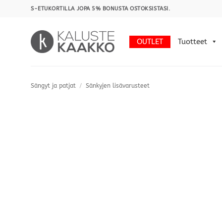
Skip
S-ETUKORTILLA JOPA 5% BONUSTA OSTOKSISTASI.
to
content
OUTLET
Tuotteet
Sängyt ja patjat
/
Sänkyjen lisävarusteet