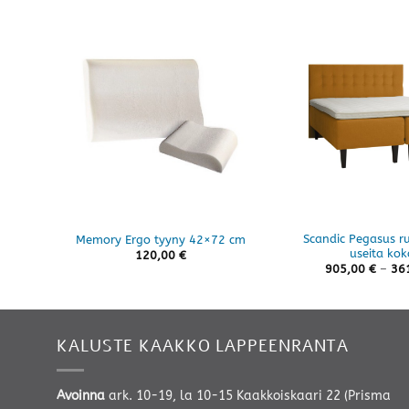
Scandic Pegasus r
Memory Ergo tyyny 42×72 cm
useita kok
120,00
€
905,00
€
–
36
KALUSTE KAAKKO LAPPEENRANTA
Avoinna
ark. 10-19, la 10-15 Kaakkoiskaari 22 (Prisma