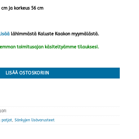
6 cm ja korkeus 56 cm
lisää
lähimmästä Kaluste Kaakon myymälästä.
kemman toimitusajan käsiteltyämme tilauksesi.
m, valkoinen määrä
LISÄÄ OSTOSKORIIN
0FI
 patjat
,
Sänkyjen lisävarusteet