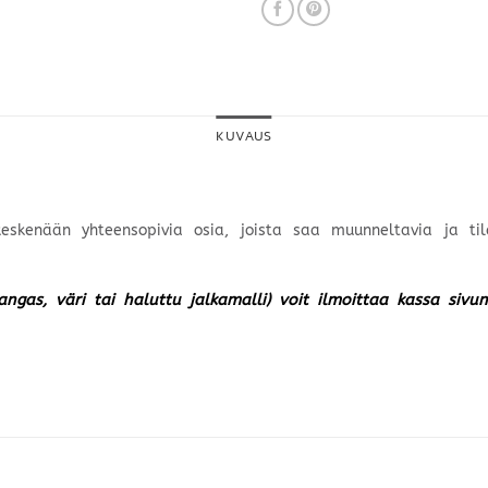
KUVAUS
 keskenään yhteensopivia osia, joista saa muunneltavia ja ti
kangas, väri tai haluttu jalkamalli) voit ilmoittaa kassa siv