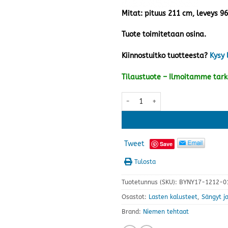
Mitat: pituus 211 cm, leveys 9
Tuote toimitetaan osina.
Kiinnostuitko tuotteesta?
Kysy 
Tilaustuote – Ilmoitamme tar
Unipuu parven alaosat 90x200 c
Tweet
Save
Tulosta
Tuotetunnus (SKU):
BYNY17-1212-01
Osastot:
Lasten kalusteet
,
Sängyt ja
Brand:
Niemen tehtaat