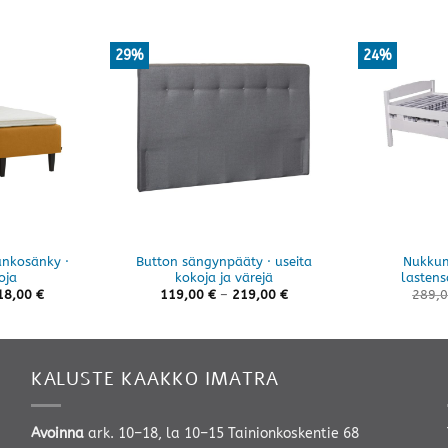
29%
24%
unkosänky ·
Button sängynpääty · useita
Nukkum
oja
kokoja ja värejä
lastens
Hintaluokka:
Hintaluokka:
18,00
€
119,00
€
–
219,00
€
289,
905,00 €
119,00 €
-
-
3618,00 €
219,00 €
KALUSTE KAAKKO IMATRA
Avoinna
ark. 10–18, la 10–15 Tainionkoskentie 68