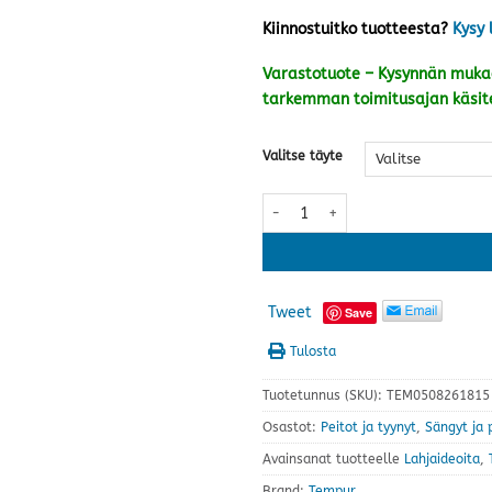
Kiinnostuitko tuotteesta?
Kysy 
Varastotuote – Kysynnän mukaa
tarkemman toimitusajan käsit
Valitse täyte
Tempur Classic Fibre peitto 160X
Tweet
Save
Tulosta
Tuotetunnus (SKU):
TEM0508261815
Osastot:
Peitot ja tyynyt
,
Sängyt ja 
Avainsanat tuotteelle
Lahjaideoita
,
Brand:
Tempur