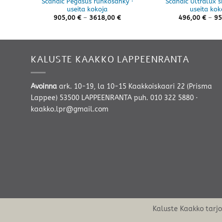
Scandic Pegasus runkosänky ·
Scandic Ultralux si
useita kokoja
useita kok
Hintaluokka:
905,00
€
–
3618,00
€
496,00
€
–
95
905,00 €
-
3618,00 €
KALUSTE KAAKKO LAPPEENRANTA
Avoinna
ark. 10-19, la 10-15 Kaakkoiskaari 22 (Prisma
Lappee) 53500 LAPPEENRANTA
puh. 010 322 5880
·
kaakko.lpr@gmail.com
Kaluste Kaakko tarj