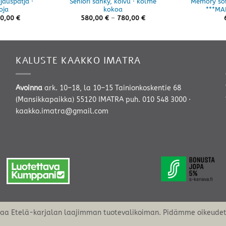
jauspatja ·
Seniori sänky, koivu · kolme
Memory sof
oja
kokoa
***MA
Hintaluokka:
Hintaluokka:
0,00
€
580,00
€
–
780,00
€
496,00 €
580,00 €
-
-
950,00 €
780,00 €
KALUSTE KAAKKO IMATRA
Avoinna
ark. 10–18, la 10–15 Tainionkoskentie 68
(Mansikkapaikka) 55120 IMATRA
puh. 010 548 3000
·
kaakko.imatra@gmail.com
oaa Etelä-karjalan laajimman tuotevalikoiman. Pidämme oikeudet 