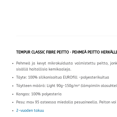
TEMPUR CLASSIC FIBRE PEITTO · PEHMEÄ PEITTO HERKÄLL
Pehmeä ja kevyt mikrokuidusta valmistettu peitto, jon
sisällä haitallisia kemikaaleja.
Täyte: 100% silikonisoitua EUROfill -polyesterikuitua
Täytteen määrä: Light 90g-150g/m² (lämpimiin olosuhteis
Kangas: 100% polyesteria
Pesu: max 95 asteessa miedolla pesuaineella. Peiton vo
2-vuoden takuu