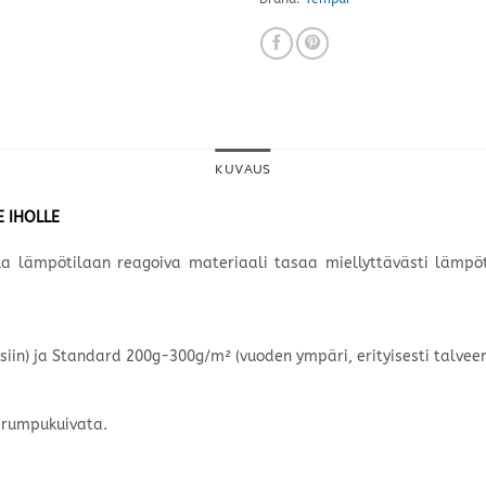
KUVAUS
E IHOLLE
ka lämpötilaan reagoiva materiaali tasaa miellyttävästi lämpöti
iin) ja Standard 200g-300g/m² (vuoden ympäri, erityisesti talvee
i rumpukuivata.