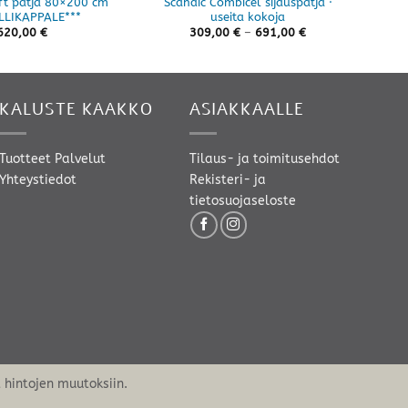
t patja 80×200 cm
Scandic Combicel sijauspatja ·
Soft 
LLIKAPPALE***
useita kokoja
Hintaluokka:
620,00
€
309,00
€
–
691,00
€
309,00 €
-
691,00 €
KALUSTE KAAKKO
ASIAKKAALLE
Tuotteet
Palvelut
Tilaus- ja toimitusehdot
Yhteystiedot
Rekisteri- ja
tietosuojaseloste
hintojen muutoksiin.