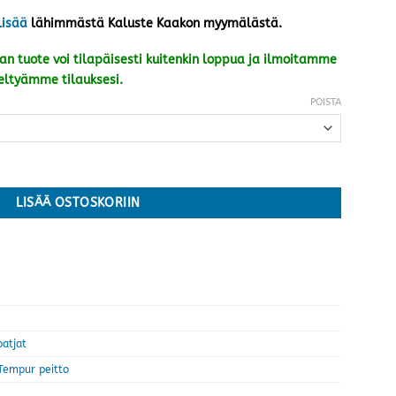
lisää
lähimmästä Kaluste Kaakon myymälästä.
n tuote voi tilapäisesti kuitenkin loppua ja ilmoitamme
eltyämme tilauksesi.
POISTA
210 cm · kaksi painoa määrä
LISÄÄ OSTOSKORIIN
patjat
Tempur peitto