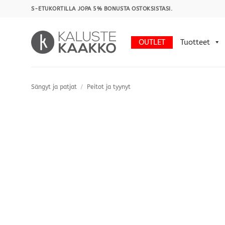
Skip
S-ETUKORTILLA JOPA 5% BONUSTA OSTOKSISTASI.
to
content
OUTLET
Tuotteet
Sängyt ja patjat
/
Peitot ja tyynyt