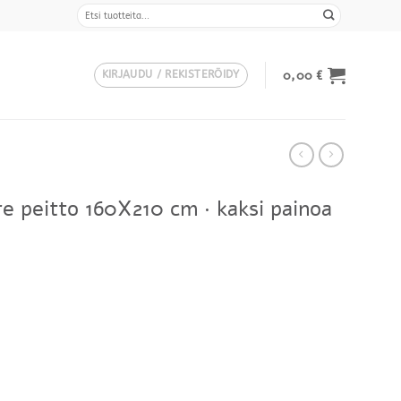
Etsi:
0,00
€
KIRJAUDU / REKISTERÖIDY
e peitto 160X210 cm · kaksi painoa
Hintaluokka:
126,00 €
-
179,00 €