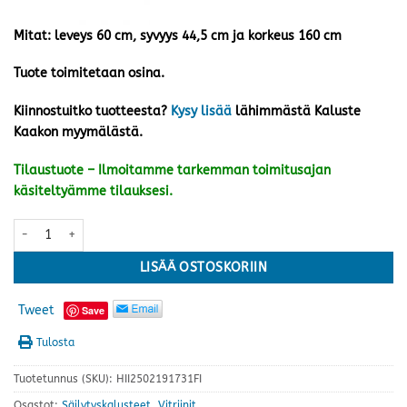
Mitat: leveys 60 cm, syvyys 44,5 cm ja korkeus 160 cm
Tuote toimitetaan osina.
Kiinnostuitko tuotteesta?
Kysy lisää
lähimmästä Kaluste
Kaakon myymälästä.
Tilaustuote – Ilmoitamme tarkemman toimitusajan
käsiteltyämme tilauksesi.
Solo vitriini, hunaja tammi määrä
LISÄÄ OSTOSKORIIN
Tweet
Save
Tulosta
Tuotetunnus (SKU):
HII2502191731FI
Osastot:
Säilytyskalusteet
,
Vitriinit