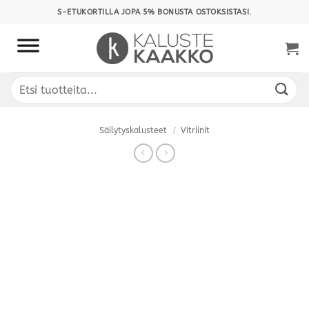
Skip
S-ETUKORTILLA JOPA 5% BONUSTA OSTOKSISTASI.
to
content
Etsi:
Säilytyskalusteet
/
Vitriinit