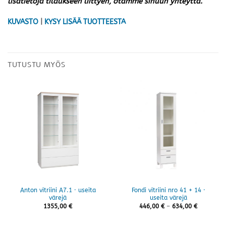
lisätietoja tilaukseen liittyen, otamme sinuun yhteyttä.
KUVASTO
|
KYSY LISÄÄ TUOTTEESTA
TUTUSTU MYÖS
Anton vitriini A7.1 · useita
Fondi vitriini nro 41 + 14 ·
värejä
useita värejä
Hintaluok
1355,00
€
446,00
€
–
634,00
€
446,00 €
-
634,00 €