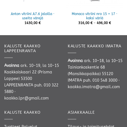
Anton vitriini A7.6 jaloilla ·
Monaco vitriini nro 15 + 17 ·
useita värejä
kaksi väriä
Hintaluok
1430,00
€
316,00
€
–
496,00
€
316,00 €
-
496,00 €
KALUSTE KAAKKO
KALUSTE KAAKKO IMATRA
LAPPEENRANTA
Avoinna
ark. 10–18, la 10–15
Avoinna
ark. 10-19, la 10-15
Tainionkoskentie 68
Kaakkoiskaari 22 (Prisma
(Mansikkapaikka) 55120
Lappee) 53500
IMATRA
puh. 010 548 3000
·
LAPPEENRANTA
puh. 010 322
kaakko.imatra@gmail.com
5880
·
kaakko.lpr@gmail.com
KALUSTE KAAKKO
ASIAKKAALLE
Tuotteet
Palvelut
Tilaus- ja toimitusehdot