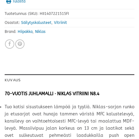
Tulosta
Tuotetunnus (SKU):
HII1407221515FI
Osastot:
Säilytyskalusteet
,
Vitriinit
Brand:
Hiipakka
,
Niklas
KUVAUS
70-VUOTIS JUHLAMALLI · NIKLAS VITRIINI N8.4
Tuo kotisi sisustukseen lämpöä ja tyyliä. Niklas-sarjan runko
ja etusarjat ovat hunaja tammen väristä MFC kalustelevyä,
kansilevy on vaihtoehtoisesti MFC-levyä tai maalattua MDF-
levyä. Massiivipuu jalan korkeus on 13 cm ja laatikot sekä
ovet sulkeutuvat pehmeästi laadukkailla push open