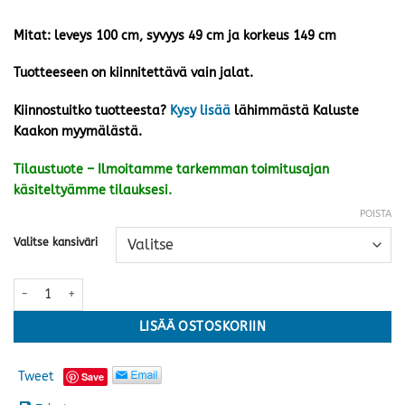
Mitat: leveys 100 cm, syvyys 49 cm ja korkeus 149 cm
Tuotteeseen on kiinnitettävä vain jalat.
Kiinnostuitko tuotteesta?
Kysy lisää
lähimmästä Kaluste
Kaakon myymälästä.
Tilaustuote – Ilmoitamme tarkemman toimitusajan
käsiteltyämme tilauksesi.
POISTA
Valitse kansiväri
Niklas vitriini N8.4 · kaksi väriä määrä
LISÄÄ OSTOSKORIIN
Tweet
Save