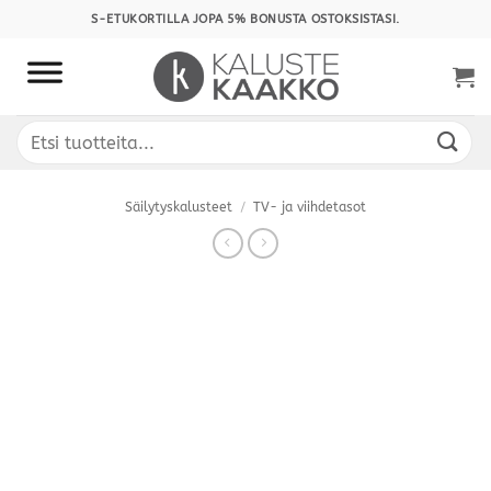
Skip
S-ETUKORTILLA JOPA 5% BONUSTA OSTOKSISTASI.
to
content
Etsi:
Säilytyskalusteet
/
TV- ja viihdetasot