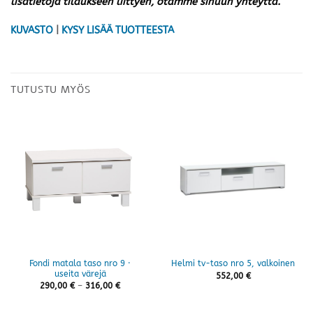
lisätietoja tilaukseen liittyen, otamme sinuun yhteyttä.
KUVASTO
|
KYSY LISÄÄ TUOTTEESTA
TUTUSTU MYÖS
Fondi matala taso nro 9 ·
Helmi tv-taso nro 5, valkoinen
useita värejä
552,00
€
Hintaluokka:
290,00
€
–
316,00
€
290,00 €
-
316,00 €