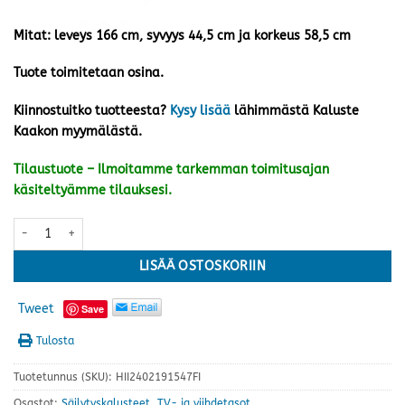
Mitat: leveys 166 cm, syvyys 44,5 cm ja korkeus 58,5 cm
Tuote toimitetaan osina.
Kiinnostuitko tuotteesta?
Kysy lisää
lähimmästä Kaluste
Kaakon myymälästä.
Tilaustuote – Ilmoitamme tarkemman toimitusajan
käsiteltyämme tilauksesi.
Solo tv-taso 1, valkoinen määrä
LISÄÄ OSTOSKORIIN
Tweet
Save
Tulosta
Tuotetunnus (SKU):
HII2402191547FI
Osastot:
Säilytyskalusteet
,
TV- ja viihdetasot