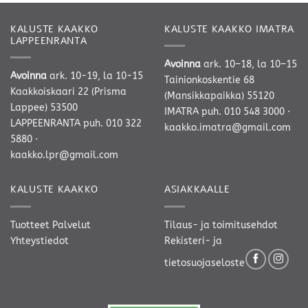
KALUSTE KAAKKO
KALUSTE KAAKKO IMATRA
LAPPEENRANTA
Avoinna
ark. 10–18, la 10–15
Avoinna
ark. 10-19, la 10-15
Tainionkoskentie 68
Kaakkoiskaari 22 (Prisma
(Mansikkapaikka) 55120
Lappee) 53500
IMATRA
puh. 010 548 3000
·
LAPPEENRANTA
puh. 010 322
kaakko.imatra@gmail.com
5880
·
kaakko.lpr@gmail.com
KALUSTE KAAKKO
ASIAKKAALLE
Tuotteet
Palvelut
Tilaus- ja toimitusehdot
Yhteystiedot
Rekisteri- ja
tietosuojaseloste