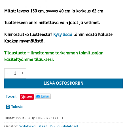
Mitat: leveys 150 cm, syvyys 40 cm ja korkeus 62 cm
Tuotteeseen on kiinnitettävä vain jalat ja vetimet.
Kiinnostuitko tuotteesta?
Kysy lisää
lähimmästä Kaluste
Kaakon myymälästä.
Tilaustuote – Ilmoitamme tarkemman toimitusajan
käsiteltyämme tilauksesi.
Kaura tv-taso 150, kaura määrä
LISÄÄ OSTOSKORIIN
Tweet
Save
Tulosta
Tuotetunnus (SKU):
HII2807231715FI
Osastot:
Säilytyskalusteet
,
TV- ja viihdetasot