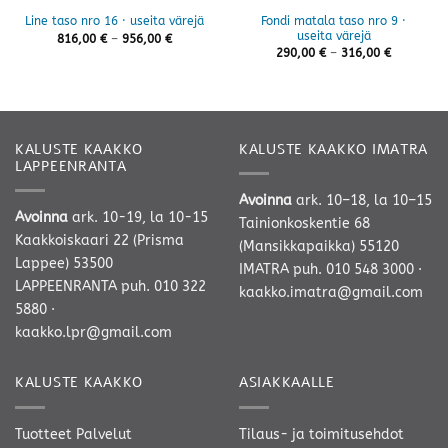
Fondi matala taso nro 9 ·
Line taso nro 16 · useita värejä
useita värejä
Hintaluokka:
816,00
€
–
956,00
€
816,00 €
Hintaluok
290,00
€
–
316,00
€
-
290,00 €
956,00 €
-
316,00 €
KALUSTE KAAKKO
KALUSTE KAAKKO IMATRA
LAPPEENRANTA
Avoinna
ark. 10–18, la 10–15
Avoinna
ark. 10-19, la 10-15
Tainionkoskentie 68
Kaakkoiskaari 22 (Prisma
(Mansikkapaikka) 55120
Lappee) 53500
IMATRA
puh. 010 548 3000
·
LAPPEENRANTA
puh. 010 322
kaakko.imatra@gmail.com
5880
·
kaakko.lpr@gmail.com
KALUSTE KAAKKO
ASIAKKAALLE
Tuotteet
Palvelut
Tilaus- ja toimitusehdot