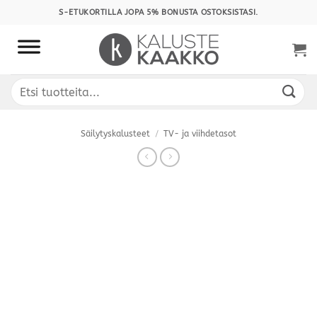
Skip
S-ETUKORTILLA JOPA 5% BONUSTA OSTOKSISTASI.
to
content
Etsi:
Säilytyskalusteet
/
TV- ja viihdetasot