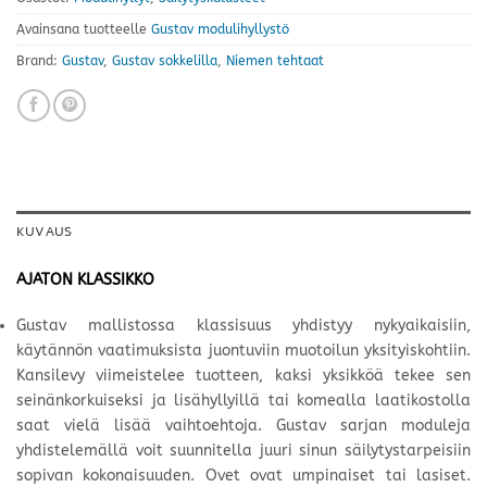
Avainsana tuotteelle
Gustav modulihyllystö
Brand:
Gustav
,
Gustav sokkelilla
,
Niemen tehtaat
KUVAUS
AJATON KLASSIKKO
Gustav mallistossa klassisuus yhdistyy nykyaikaisiin,
käytännön vaatimuksista juontuviin muotoilun yksityiskohtiin.
Kansilevy viimeistelee tuotteen, kaksi yksikköä tekee sen
seinänkorkuiseksi ja lisähyllyillä tai komealla laatikostolla
saat vielä lisää vaihtoehtoja. Gustav sarjan moduleja
yhdistelemällä voit suunnitella juuri sinun säilytystarpeisiin
sopivan kokonaisuuden. Ovet ovat umpinaiset tai lasiset.