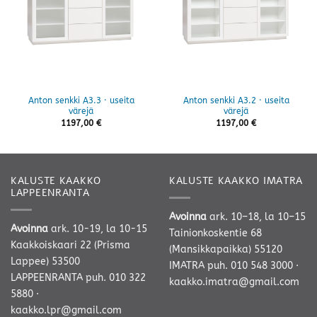
Anton senkki A3.3 · useita
Anton senkki A3.2 · useita
värejä
värejä
1197,00
€
1197,00
€
KALUSTE KAAKKO
KALUSTE KAAKKO IMATRA
LAPPEENRANTA
Avoinna
ark. 10–18, la 10–15
Avoinna
ark. 10-19, la 10-15
Tainionkoskentie 68
Kaakkoiskaari 22 (Prisma
(Mansikkapaikka) 55120
Lappee) 53500
IMATRA
puh. 010 548 3000
·
LAPPEENRANTA
puh. 010 322
kaakko.imatra@gmail.com
5880
·
kaakko.lpr@gmail.com