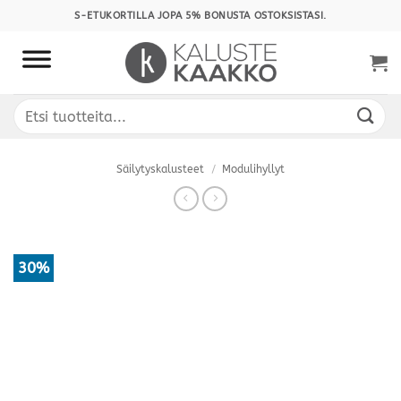
Skip
S-ETUKORTILLA JOPA 5% BONUSTA OSTOKSISTASI.
to
content
Etsi:
Säilytyskalusteet
/
Modulihyllyt
30%