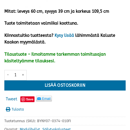
Mitat: leveys 60 cm, syvyys 39 cm ja korkeus 109,5 cm
Tuote toimitetaan valmiiksi koottuna.
Kiinnostuitko tuotteesta?
Kysy lisää
lähimmästä Kaluste
Kaakon myymälästä.
Tilaustuote – Ilmoitamme tarkemman toimitusajan
käsiteltyämme tilauksesi.
Gustav laatikosto 60, valkoinen määrä
LISÄÄ OSTOSKORIIN
Tweet
Save
Tulosta
Tuotetunnus (SKU):
BYNY07-0374-010FI
Osastot:
Modulihyllyt
,
Säilytyskalusteet