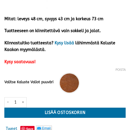
Mitat: leveys 48 cm, syvyys 43 cm ja korkeus 73 cm
Tuotteeseen on kiinnitettävä vain sokkeli ja jalat.
Kiinnostuitko tuotteesta?
Kysy lisää
lähimmästä Kaluste
Kaakon myymälästä.
Kysy saatavuus!
POISTA
Valitse Kaluste Valiot puuväri
Casablanca lipasto kapea 3-laatikolla, petsattu kirsikka määrä
LISÄÄ OSTOSKORIIN
Tweet
Save