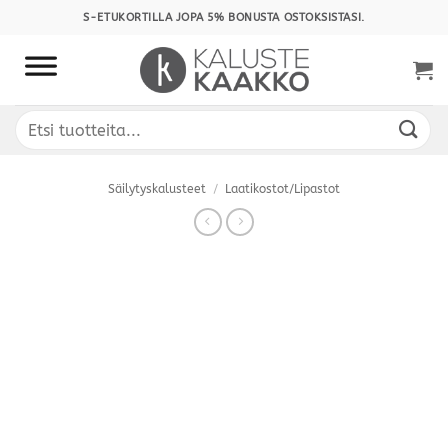
Skip
S-ETUKORTILLA JOPA 5% BONUSTA OSTOKSISTASI.
to
content
Etsi:
Säilytyskalusteet
/
Laatikostot/Lipastot