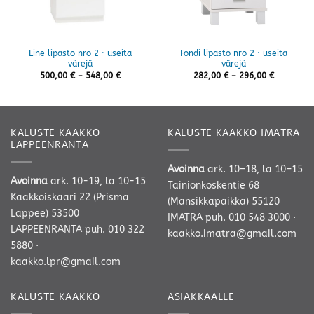
Line lipasto nro 2 · useita
Fondi lipasto nro 2 · useita
värejä
värejä
Hintaluokka:
Hintaluok
500,00
€
–
548,00
€
282,00
€
–
296,00
€
500,00 €
282,00 €
-
-
548,00 €
296,00 €
KALUSTE KAAKKO
KALUSTE KAAKKO IMATRA
LAPPEENRANTA
Avoinna
ark. 10–18, la 10–15
Avoinna
ark. 10-19, la 10-15
Tainionkoskentie 68
Kaakkoiskaari 22 (Prisma
(Mansikkapaikka) 55120
Lappee) 53500
IMATRA
puh. 010 548 3000
·
LAPPEENRANTA
puh. 010 322
kaakko.imatra@gmail.com
5880
·
kaakko.lpr@gmail.com
KALUSTE KAAKKO
ASIAKKAALLE