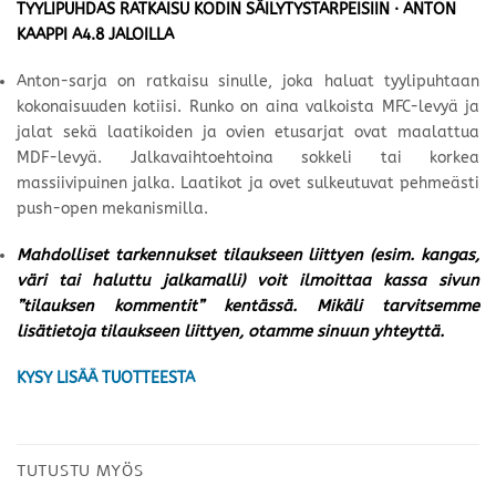
TYYLIPUHDAS RATKAISU KODIN SÄILYTYSTARPEISIIN · ANTON
KAAPPI A4.8 JALOILLA
Anton-sarja on ratkaisu sinulle, joka haluat tyylipuhtaan
kokonaisuuden kotiisi. Runko on aina valkoista MFC-levyä ja
jalat sekä laatikoiden ja ovien etusarjat ovat maalattua
MDF-levyä. Jalkavaihtoehtoina sokkeli tai korkea
massiivipuinen jalka. Laatikot ja ovet sulkeutuvat pehmeästi
push-open mekanismilla.
Mahdolliset tarkennukset tilaukseen liittyen (esim. kangas,
väri tai haluttu jalkamalli) voit ilmoittaa kassa sivun
”tilauksen kommentit” kentässä. Mikäli tarvitsemme
lisätietoja tilaukseen liittyen, otamme sinuun yhteyttä.
KYSY LISÄÄ TUOTTEESTA
TUTUSTU MYÖS