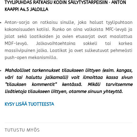
TYYLIPUHDAS RATKAISU KODIN SÄILYTYSTARPEISIIN · ANTON
KAAPPI A4.5 JALOILLA
Anton-sarja on ratkaisu sinulle, joka haluat tyylipuhtaan
kokonaisuuden kotiisi. Runko on aina valkoista MFC-levyä ja
jalat sekä laatikoiden ja ovien etusarjat ovat maalattua
MDF-levyä. Jalkavaihtoehtoina sokkeli tai korkea
massiivipuinen jalka. Laatikot ja ovet sulkeutuvat pehmeästi
push-open mekanismilla.
Mahdolliset tarkennukset tilaukseen liittyen (esim. kangas,
väri tai haluttu jalkamalli) voit ilmoittaa kassa sivun
”tilauksen kommentit” kentässä. Mikäli tarvitsemme
lisätietoja tilaukseen liittyen, otamme sinuun yhteyttä.
KYSY LISÄÄ TUOTTEESTA
TUTUSTU MYÖS