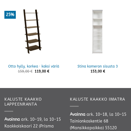
25%
Otto hylly, korkea · kaksi väriä
Stina komeron sisusta 3
159,00
€
119,00
€
153,00
€
KALUSTE KAAKKO
KALUSTE KAAKKO IMATRA
LAPPEENRANTA
Avoinna
ark. 10–18, la 10–15
Avoinna
ark. 10-19, la 10-15
Tainionkoskentie 68
Kaakkoiskaari 22 (Prisma
(Mansikkapaikka) 55120