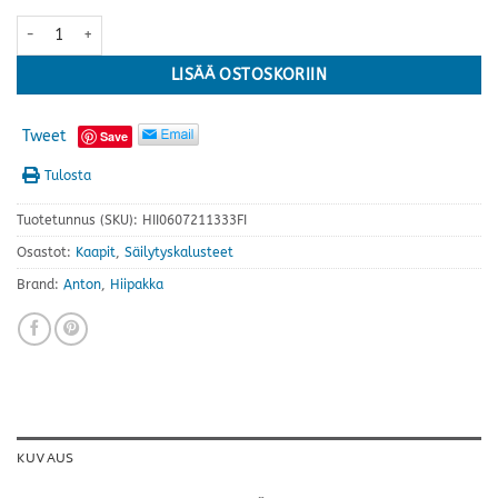
Anton kaappi A4.5 jaloilla · useita värejä määrä
LISÄÄ OSTOSKORIIN
Tweet
Save
Tulosta
Tuotetunnus (SKU):
HII0607211333FI
Osastot:
Kaapit
,
Säilytyskalusteet
Brand:
Anton
,
Hiipakka
KUVAUS