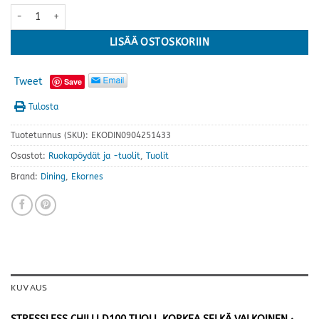
Stressless® Chilli D100 tuoli, korkea selkä, Batick Milky White (va
LISÄÄ OSTOSKORIIN
Tweet
Save
Tulosta
Tuotetunnus (SKU):
EKODIN0904251433
Osastot:
Ruokapöydät ja -tuolit
,
Tuolit
Brand:
Dining
,
Ekornes
KUVAUS