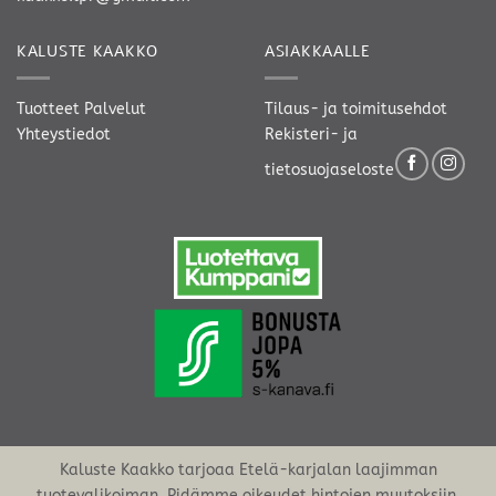
KALUSTE KAAKKO
ASIAKKAALLE
Tuotteet
Palvelut
Tilaus- ja toimitusehdot
Yhteystiedot
Rekisteri- ja
tietosuojaseloste
Kaluste Kaakko tarjoaa Etelä-karjalan laajimman
tuotevalikoiman. Pidämme oikeudet hintojen muutoksiin.