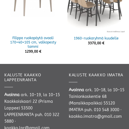
Filippa ruokapöytä ovaali
1960-ruokaryhmä kuudelle
170+40×105 cm, valkopesty
3370,00
€
tammi
1299,00
€
KALUSTE KAAKKO
KALUSTE KAAKKO IMATRA
LAPPEENRANTA
Avoinna
ark. 10–18, la 10–15
Avoinna
ark. 10-19, la 10-15
Tainionkoskentie 68
Kaakkoiskaari 22 (Prisma
(Mansikkapaikka) 55120
Lappee) 53500
IMATRA
puh. 010 548 3000
·
LAPPEENRANTA
puh. 010 322
kaakko.imatra@gmail.com
5880
·
kaakko.lpr@gmail.com