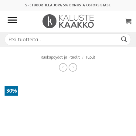
Skip
S-ETUKORTILLA JOPA 5% BONUSTA OSTOKSISTASI.
to
content
Etsi:
Ruokapöydät ja -tuolit
/
Tuolit
30%