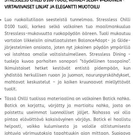
STRESSLESS CHILLI D100 TUOLI, KORKEA SELKÄ VALKOINEN ·
VIRTAVIIVAISET LINJAT JA ELEGANTTI MUOTOILU
Luo ruokailutilaan seesteistä tunnelmaa. Stressless Chilli
D100 tuoli, korkea selkä valkoinen tuo maailmankuulua
Stressless-mukavuutta ruokapöydän ääreen. Tuoli mukautuu
vartalon liikkeisiin ainutlaatuisten BalanceAdapt- ja Glide-
järjestelmien ansiosta, joten nyt jokainen pöydän ympärillä
voi istahtaa omalle valtaistuimelleen. Stressless Dining -
tuoleja kuvaa parhaiten sanapari ”täydellinen tasapaino”.
Ikimuistoiset hetket kestävät entistä pidempään, kun
yhdistää herkullisen ruoan ja juoman, naurunpyrskähdykset,
mahtavat keskustelut – ja kaiken kruunaavat miellyttävät
tuolit.
Tässä Chilli tuolissa materiaalina on valkoinen Batick
nahka.
Batick on korjattu, värjätty ja martioitu nahka, josta on
poistettu useimmat luonnolliset jäljet. Nahassa voi olla
pintaa elävöittävä kaksisävyinen värjäys. Batick ei haalistu
helposti, vaikka kulumisesta ja valolle altistumisesta
johtuvia värimuutoksia tapahtuukin ajan mittaan. Suojaava