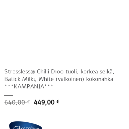
Stressless® Chilli D100 tuoli, korkea selkä,
Batick Milky White (valkoinen) kokonahka
***KAMPANJA***
640,00
449,00
€
€